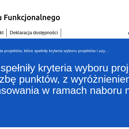
kt
Deklaracja dostępności
Lista projektów, które spełniły kryteria wyboru projektów i uzyskały kolejno największą liczbę punktów, z wyróżnieniem projektów wybranych do dofinansowania w ramach naboru nr RPDS.03.04.02-IZ.00-02-129/16
 spełniły kryteria wyboru pro
iczbę punktów, z wyróżnieni
nsowania w ramach naboru 