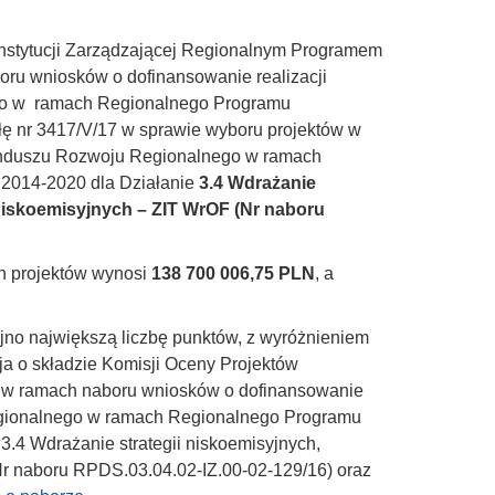
 Instytucji Zarządzającej Regionalnym Programem
u wniosków o dofinansowanie realizacji
go w ramach Regionalnego Programu
 nr 3417/V/17 w sprawie wyboru projektów w
unduszu Rozwoju Regionalnego w ramach
2014-2020 dla Działanie
3.4 Wdrażanie
 niskoemisyjnych – ZIT WrOF
(Nr naboru
h projektów wynosi
138 700 006,75 PLN
, a
olejno największą liczbę punktów, z wyróżnieniem
a o składzie Komisji Oceny Projektów
ch w ramach naboru wniosków o dofinansowanie
egionalnego w ramach Regionalnego Programu
.4 Wdrażanie strategii niskoemisyjnych,
Nr naboru RPDS.03.04.02-IZ.00-02-129/16) oraz