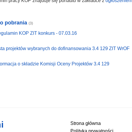
min pracy KOP znajduje się ponadto w zakładce z
ogłoszeniem
do pobrania
(3)
gulamin KOP ZIT konkurs - 07.03.16
sta projektów wybranych do dofinansowania 3.4 129 ZIT WrOF
formacja o składzie Komisji Oceny Projektów 3.4 129
i
Strona główna
Polityka prywatności