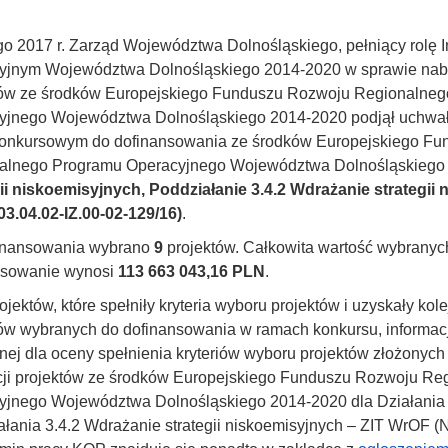
go 2017 r. Zarząd Województwa Dolnośląskiego, pełniący rolę
yjnym Województwa Dolnośląskiego 2014-2020 w sprawie nabor
tów ze środków Europejskiego Funduszu Rozwoju Regionalne
yjnego Województwa Dolnośląskiego 2014-2020 podjął uchwałę
 konkursowym do dofinansowania ze środków Europejskiego F
alnego Programu Operacyjnego Województwa Dolnośląskiego 
gii niskoemisyjnych, Poddziałanie 3.4.2 Wdrażanie strategii
3.04.02-IZ.00-02-129/16)
.
inansowania wybrano
9
projektów. Całkowita wartość wybranyc
nsowanie wynosi
113 663 043,16 PLN
.
rojektów, które spełniły kryteria wyboru projektów i uzyskały k
ów wybranych do dofinansowania w ramach konkursu, informacj
ej dla oceny spełnienia kryteriów wyboru projektów złożony
acji projektów ze środków Europejskiego Funduszu Rozwoju R
jnego Województwa Dolnośląskiego 2014-2020 dla Działania 3
łania 3.4.2 Wdrażanie strategii niskoemisyjnych – ZIT WrOF (