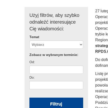
27 lute
Użyj filtrów, aby szybko
Operac
odnaleźć interesujące
projek
Cię wiadomości:
Operac
trybie
Temat
Region
strate
RPDS.0
Zobacz w wybranym terminie:
Do dof
Od:
dofina
Listę p
Do:
projekt
powołan
realiz
Operacy
Poddzia
Filtruj