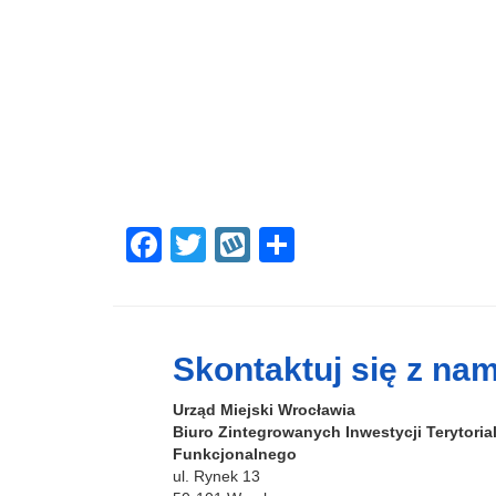
F
T
W
S
a
wi
yk
h
c
tt
o
ar
e
er
p
e
Skontaktuj się z nam
b
Urząd Miejski Wrocławia
o
Biuro Zintegrowanych Inwestycji Terytori
o
Funkcjonalnego
ul. Rynek 13
k