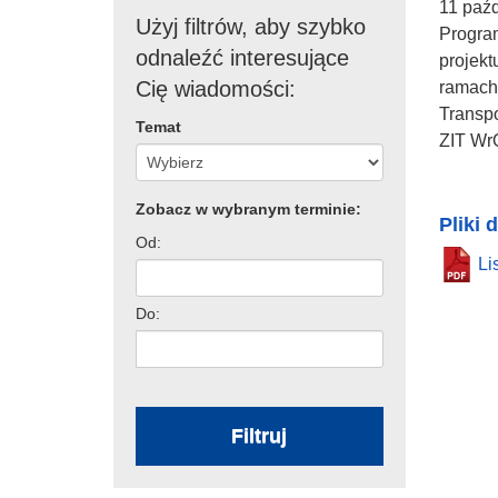
11 paźd
Użyj filtrów, aby szybko
Progra
odnaleźć interesujące
projek
Cię wiadomości:
ramach
Transpo
Temat
ZIT Wr
Zobacz w wybranym terminie:
Pliki 
Od:
Li
Do:
Filtruj