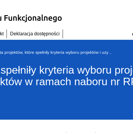
kt
Deklaracja dostępności
Lista projektów, które spełniły kryteria wyboru projektów i uzyskały wymaganą liczbę punktów w ramach naboru nr RPDS.05.01.02-IZ.00-02-308/18
 spełniły kryteria wyboru pro
któw w ramach naboru nr R