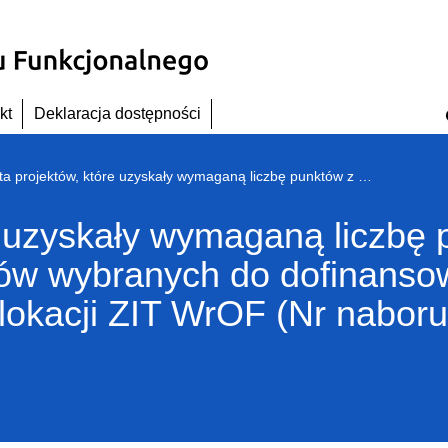
kt
Deklaracja dostępności
Lista projektów, które uzyskały wymaganą liczbę punktów z wyróżnieniem projektów wybranych do dofinansowania – zmiana w wyniku zwiększenia alokacji ZIT WrOF (Nr naboru RPDS.10.02.02-IZ.00-02-300/18)
re uzyskały wymaganą liczbę
tów wybranych do dofinanso
lokacji ZIT WrOF (Nr nabor