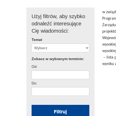
w związ
Użyj filtrów, aby szybko
Program
odnaleźć interesujące
Zarządu
Cię wiadomości:
projekt
Wojewód
Temat
wysokie
wysokie
– lista
Zobacz w wybranym terminie:
wyniku z
Od:
Do:
Filtruj