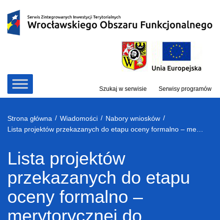
Przejdź
do
treści
Szukaj w serwisie
Serwisy programów
/
/
/
Strona główna
Wiadomości
Nabory wniosków
Lista projektów przekazanych do etapu oceny formalno – merytorycznej do konkursu zamkniętego nr RPDS.09.01.02-IP.02-02-206/16 dla Poddziałania 9.1.2 Aktywna integracja – ZIT WrOF
Lista projektów
przekazanych do etapu
oceny formalno –
merytorycznej do