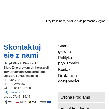
Czy treść na tej stronie była pomocna? Zgłoś
Skontaktuj
Strona
główna
się z nami
Polityka
prywatności
Urząd Miejski Wrocławia
Biuro Zintegrowanych Inwestycji
Kontakt
Terytorialnych
Wrocławskiego
Deklaracja
Obszaru Funkcjonalnego
ul. Rynek 13
dostępności
50-101 Wrocław
tel. +48 664 151 658
bit@um.wroc.pl
pn.-pt. 07.45 - 15.45
Strona Programu
Portal Funduszy