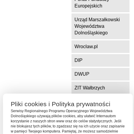
Europejskich
Urząd Marszałkowski
Województwa
Dolnośląskiego
Wrocław.pl
DIP
DWUP
ZIT Wałbrzych
ZIT Jelenia Góra
Pliki cookies i Polityka prywatności
Serwisy Regionalnego Programu Operacyjnego Województwa
Dolnośląskiego używają plików cookies, aby ułatwić Internautom
korzystanie z naszych stron www oraz do celów statystycznych. Jeśli
Serwis współfinansowany ze środków Funduszu Spójności Unii
nie blokujesz tych plików, to zgadzasz się na ich użycie oraz zapisanie
Europejskiej w ramach Programu Operacyjnego Pomoc Techniczna
w pamięci Twojego komputera. Pamiętaj, że możesz samodzielnie