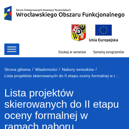
Przejdź
do
treści
Szukaj w serwisie
Serwisy programów
/
/
/
Strona główna
Wiadomości
Nabory wniosków
Lista projektów skierowanych do II etapu oceny formalnej w ramach naboru RPDS.07.02.02-IZ.00-02-312/18
Lista projektów
skierowanych do II etapu
oceny formalnej w
ramach naboru