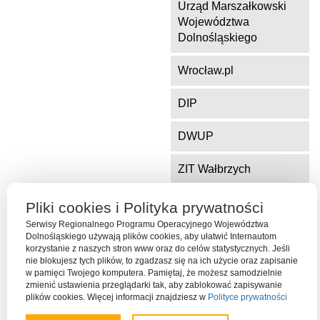
Urząd Marszałkowski
Województwa
Dolnośląskiego
Wrocław.pl
DIP
DWUP
ZIT Wałbrzych
ZIT Jelenia Góra
Pliki cookies i Polityka prywatności
Serwisy Regionalnego Programu Operacyjnego Województwa
Dolnośląskiego używają plików cookies, aby ułatwić Internautom
korzystanie z naszych stron www oraz do celów statystycznych. Jeśli
Serwis współfinansowany ze środków Funduszu Spójności Unii
nie blokujesz tych plików, to zgadzasz się na ich użycie oraz zapisanie
Europejskiej w ramach Programu Operacyjnego Pomoc Techniczna
w pamięci Twojego komputera. Pamiętaj, że możesz samodzielnie
2014-2020
zmienić ustawienia przeglądarki tak, aby zablokować zapisywanie
plików cookies. Więcej informacji znajdziesz w
Polityce prywatności