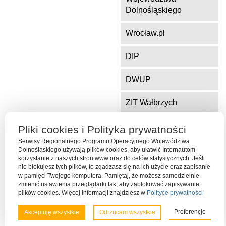
Dolnośląskiego
Wrocław.pl
DIP
DWUP
ZIT Wałbrzych
ZIT Jelenia Góra
Pliki cookies i Polityka prywatności
Serwisy Regionalnego Programu Operacyjnego Województwa
Dolnośląskiego używają plików cookies, aby ułatwić Internautom
korzystanie z naszych stron www oraz do celów statystycznych. Jeśli
Serwis współfinansowany ze środków Funduszu Spójności Unii
nie blokujesz tych plików, to zgadzasz się na ich użycie oraz zapisanie
Europejskiej w ramach Programu Operacyjnego Pomoc Techniczna
w pamięci Twojego komputera. Pamiętaj, że możesz samodzielnie
2014-2020
zmienić ustawienia przeglądarki tak, aby zablokować zapisywanie
plików cookies. Więcej informacji znajdziesz w
Polityce prywatności
Preferencje
Akceptuję wszystkie
Odrzucam wszystkie