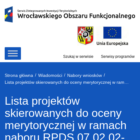
Przejdź
do
treści
Szukaj w serwisie
Serwisy programów
/
/
/
Strona główna
Wiadomości
Nabory wniosków
Lista projektów skierowanych do oceny merytorycznej w ramach naboru RPDS.07.02.02-IZ.00-02-079/16
Lista projektów
skierowanych do oceny
merytorycznej w ramach
naboru RPDS.07.02.02-