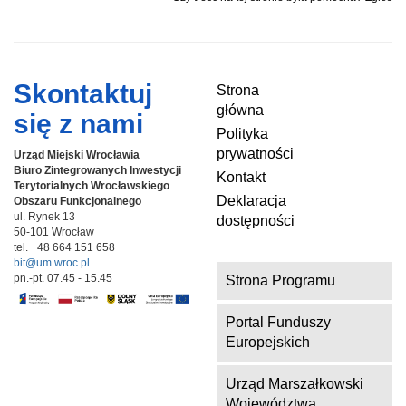
Skontaktuj
Strona
główna
się z nami
Polityka
prywatności
Urząd Miejski Wrocławia
Biuro Zintegrowanych Inwestycji
Kontakt
Terytorialnych
Wrocławskiego
Deklaracja
Obszaru Funkcjonalnego
ul. Rynek 13
dostępności
50-101 Wrocław
tel. +48 664 151 658
bit@um.wroc.pl
pn.-pt. 07.45 - 15.45
Strona Programu
Portal Funduszy
Europejskich
Urząd Marszałkowski
Województwa