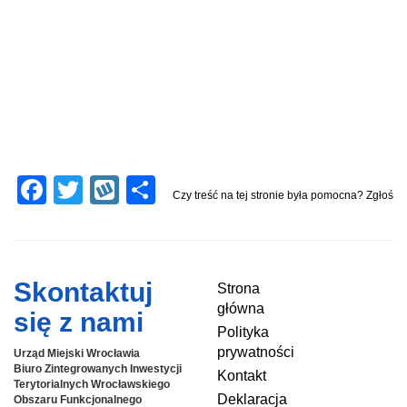
F
T
W
S
Czy treść na tej stronie była pomocna? Zgłoś
a
wi
yk
h
c
tt
o
ar
e
er
p
e
Skontaktuj
Strona
b
główna
się z nami
o
Polityka
prywatności
Urząd Miejski Wrocławia
o
Biuro Zintegrowanych Inwestycji
Kontakt
k
Terytorialnych
Wrocławskiego
Deklaracja
Obszaru Funkcjonalnego