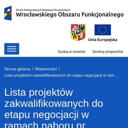
Przejdź
do
treści
Szukaj w serwisie
Serwisy programów
/
/
Strona główna
Wiadomości
Lista projektów zakwalifikowanych do etapu negocjacji w ramach naboru nr RPDS.10.04.02-IZ.00-02-347/19
Lista projektów
zakwalifikowanych do
etapu negocjacji w
ramach naboru nr