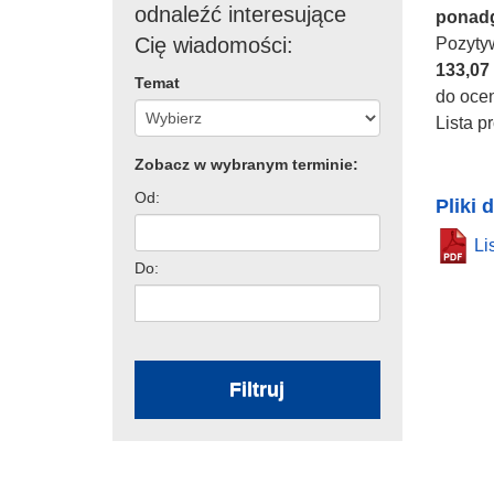
odnaleźć interesujące
ponadg
Cię wiadomości:
Pozyty
133,07 
Temat
do ocen
Lista p
Zobacz w wybranym terminie:
Od:
Pliki 
Li
Do:
Filtruj