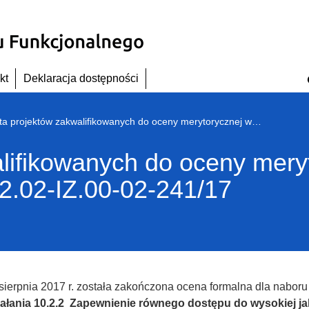
kt
Deklaracja dostępności
Lista projektów zakwalifikowanych do oceny merytorycznej w ramach naboru nr RPDS.10.02.02-IZ.00-02-241/17
alifikowanych do oceny mer
2.02-IZ.00-02-241/17
sierpnia 2017 r. została zakończona ocena formalna dla nabo
ałania 10.2.2
Zapewnienie równego dostępu do wysokiej jak