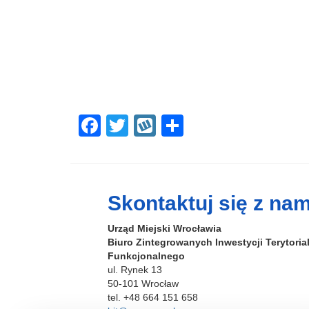
F
T
W
S
a
wi
yk
h
c
tt
o
ar
e
er
p
e
Skontaktuj się z nam
b
Urząd Miejski Wrocławia
o
Biuro Zintegrowanych Inwestycji Terytori
o
Funkcjonalnego
ul. Rynek 13
k
50-101 Wrocław
tel. +48 664 151 658