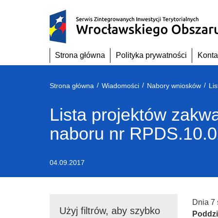
Przejdź
do
treści
Strona główna
Polityka prywatności
Konta
/
/
/
Strona główna
Wiadomości
Nabory wniosków
Lista projektów zakw
naboru nr RPDS.10.0
04.09.2017
Dnia 7 
Użyj filtrów, aby szybko
Poddzi