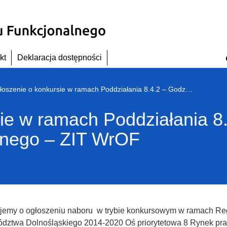
kt
Deklaracja dostępności
Ogłoszenie o konkursie w ramach Poddziałania 8.4.2 – Godzenie życia zawodowego i prywatnego – ZIT WrOF
ie w ramach Poddziałania 8
tnego – ZIT WrOF
ujemy o ogłoszeniu naboru w trybie konkursowym w ramach R
dztwa Dolnośląskiego 2014-2020 Oś priorytetowa 8 Rynek prac