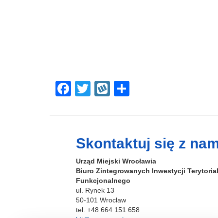
F
T
W
S
a
wi
yk
h
c
tt
o
ar
e
er
p
e
Skontaktuj się z nam
b
Urząd Miejski Wrocławia
o
Biuro Zintegrowanych Inwestycji Terytori
o
Funkcjonalnego
ul. Rynek 13
k
50-101 Wrocław
tel. +48 664 151 658