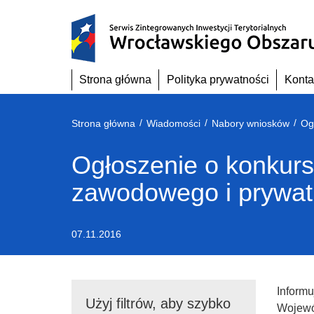
Przejdź
do
treści
Strona główna
Polityka prywatności
Konta
/
/
/
Strona główna
Wiadomości
Nabory wniosków
Ogłoszenie o konkurs
zawodowego i prywa
07.11.2016
Inform
Użyj filtrów, aby szybko
Wojewó