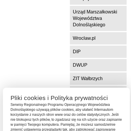
Urząd Marszałkowski
Województwa
Dolnośląskiego
Wrocław.pl
DIP
DWUP
ZIT Wałbrzych
ZIT Jelenia Góra
Pliki cookies i Polityka prywatności
Serwisy Regionalnego Programu Operacyjnego Województwa
Dolnośląskiego używają plików cookies, aby ułatwić Internautom
Serwis współfinansowany ze środków Funduszu Spójności Unii
korzystanie z naszych stron www oraz do celów statystycznych. Jeśli
Europejskiej w ramach Programu Operacyjnego Pomoc Techniczna
nie blokujesz tych plików, to zgadzasz się na ich użycie oraz zapisanie
2014-2020
w pamięci Twojego komputera. Pamiętaj, że możesz samodzielnie
zmienić ustawienia przeglądarki tak, aby zablokować zapisywanie