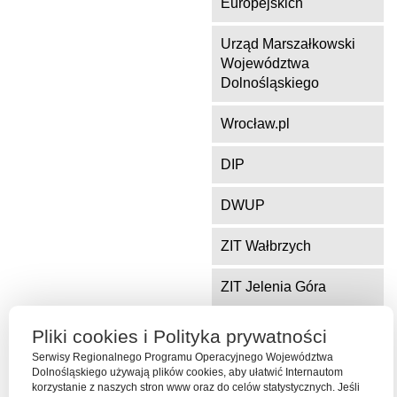
Europejskich
Urząd Marszałkowski
Województwa
Dolnośląskiego
Wrocław.pl
DIP
DWUP
ZIT Wałbrzych
ZIT Jelenia Góra
Pliki cookies i Polityka prywatności
Serwis współfinansowany ze środków Funduszu Spójności Unii
Serwisy Regionalnego Programu Operacyjnego Województwa
Europejskiej w ramach Programu Operacyjnego Pomoc Techniczna
Dolnośląskiego używają plików cookies, aby ułatwić Internautom
2014-2020
korzystanie z naszych stron www oraz do celów statystycznych. Jeśli