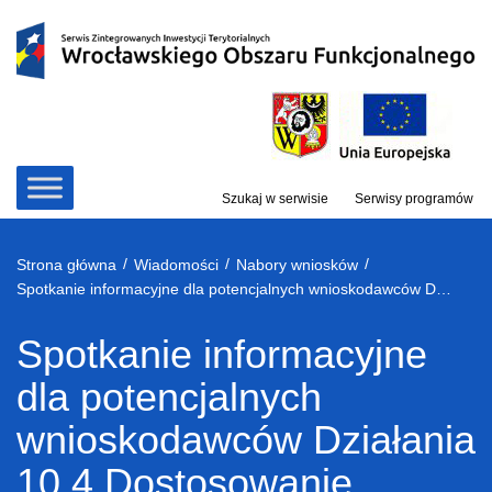
Przejdź
do
treści
Szukaj w serwisie
Serwisy programów
/
/
/
Strona główna
Wiadomości
Nabory wniosków
Spotkanie informacyjne dla potencjalnych wnioskodawców Działania 10.4 Dostosowanie systemów kształcenia i szkolenia zawodowego do potrzeb rynku pracy
Spotkanie informacyjne
dla potencjalnych
wnioskodawców Działania
10.4 Dostosowanie