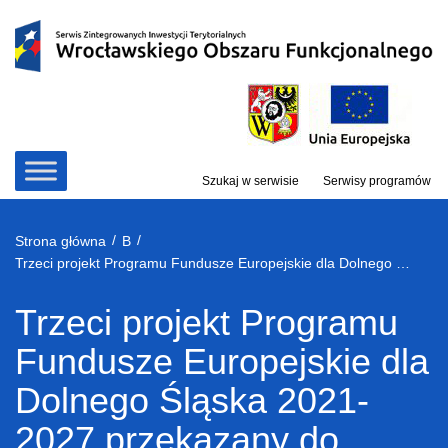
Przejdź
do
treści
Szukaj w serwisie
Serwisy programów
/
/
Strona główna
B
Trzeci projekt Programu Fundusze Europejskie dla Dolnego Śląska 2021-2027 przekazany do Komisji Europejskiej
Trzeci projekt Programu
Fundusze Europejskie dla
Dolnego Śląska 2021-
2027 przekazany do