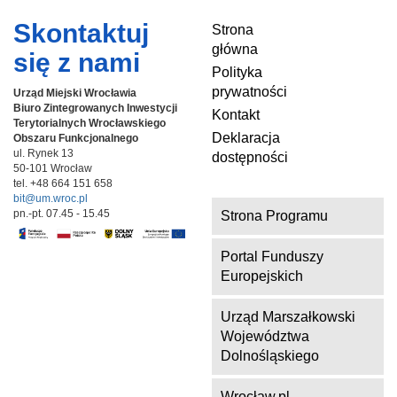
Skontaktuj
Strona
główna
się z nami
Polityka
prywatności
Urząd Miejski Wrocławia
Biuro Zintegrowanych Inwestycji
Kontakt
Terytorialnych
Wrocławskiego
Deklaracja
Obszaru Funkcjonalnego
ul. Rynek 13
dostępności
50-101 Wrocław
tel. +48 664 151 658
bit@um.wroc.pl
pn.-pt. 07.45 - 15.45
Strona Programu
Portal Funduszy
Europejskich
Urząd Marszałkowski
Województwa
Dolnośląskiego
Wrocław.pl