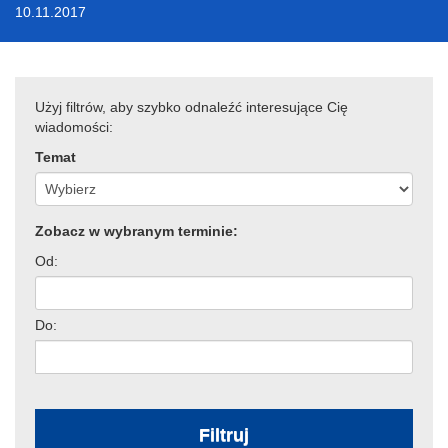
10.11.2017
Użyj filtrów, aby szybko odnaleźć interesujące Cię
wiadomości:
Temat
Zobacz w wybranym terminie:
Od:
Do:
Filtruj