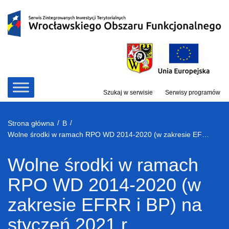
Przejdź
do
treści
Szukaj w serwisie
Serwisy programów
/
/
Strona główna
B
Wolne środki w ramach RPO WD 2014-2020 (w zakresie EFRR i BP) na styczeń 2021 r.
Wolne środki w ramach
RPO WD 2014-2020 (w
zakresie EFRR i BP) na
styczeń 2021 r.