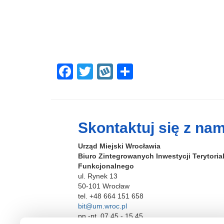
F
T
W
S
a
wi
yk
h
c
tt
o
ar
e
er
p
e
Skontaktuj się z nam
b
Urząd Miejski Wrocławia
o
Biuro Zintegrowanych Inwestycji Terytori
o
Funkcjonalnego
ul. Rynek 13
k
50-101 Wrocław
tel. +48 664 151 658
bit@um.wroc.pl
pn.-pt. 07.45 - 15.45