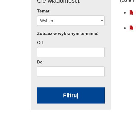
Cię wiadomości:
(Osie P
Temat
Zobacz w wybranym terminie:
Od:
Do:
Filtruj