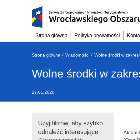
Przejdź
do
treści
Strona główna
Polityka prywatności
Konta
/
/
Strona główna
Wiadomości
Wolne środki w zakre
27.01.2020
Użyj filtrów, aby szybko
odnaleźć interesujące
Aktual