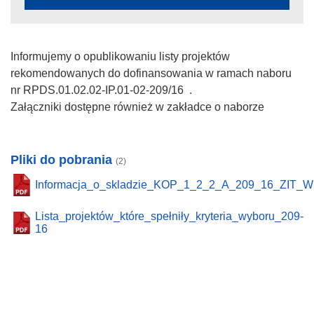
Informujemy o opublikowaniu listy projektów
rekomendowanych do dofinansowania w ramach naboru
nr RPDS.01.02.02-IP.01-02-209/16 .
Załączniki dostępne również w zakładce o naborze
Pliki do pobrania
(2)
Informacja_o_skladzie_KOP_1_2_2_A_209_16_ZIT_
Lista_projektów_które_spełniły_kryteria_wyboru_209-
16