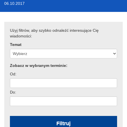
06.10.2017
Użyj filtrów, aby szybko odnaleźć interesujące Cię
wiadomości:
Temat
Zobacz w wybranym terminie:
Od:
Do:
Filtruj