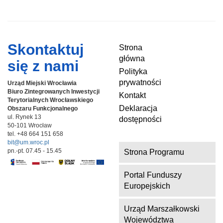
Skontaktuj
Strona
główna
się z nami
Polityka
prywatności
Urząd Miejski Wrocławia
Biuro Zintegrowanych Inwestycji
Kontakt
Terytorialnych
Wrocławskiego
Deklaracja
Obszaru Funkcjonalnego
ul. Rynek 13
dostępności
50-101 Wrocław
tel. +48 664 151 658
bit@um.wroc.pl
pn.-pt. 07.45 - 15.45
Strona Programu
Portal Funduszy
Europejskich
Urząd Marszałkowski
Województwa