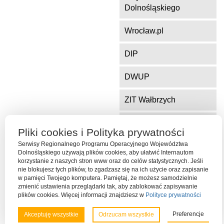
Dolnośląskiego
Wrocław.pl
DIP
DWUP
ZIT Wałbrzych
ZIT Jelenia Góra
Pliki cookies i Polityka prywatności
Serwisy Regionalnego Programu Operacyjnego Województwa
Dolnośląskiego używają plików cookies, aby ułatwić Internautom
Serwis współfinansowany ze środków Funduszu Spójności Unii
korzystanie z naszych stron www oraz do celów statystycznych. Jeśli
Europejskiej w ramach Programu Operacyjnego Pomoc Techniczna
nie blokujesz tych plików, to zgadzasz się na ich użycie oraz zapisanie
w pamięci Twojego komputera. Pamiętaj, że możesz samodzielnie
2014-2020
zmienić ustawienia przeglądarki tak, aby zablokować zapisywanie
plików cookies. Więcej informacji znajdziesz w
Polityce prywatności
Preferencje
Akceptuję wszystkie
Odrzucam wszystkie