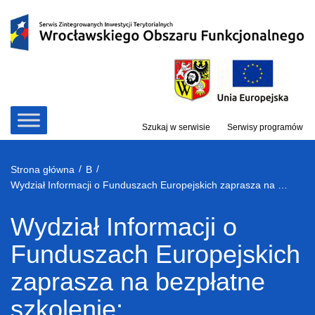
Przejdź
do
treści
Szukaj w serwisie
Serwisy programów
/
/
Strona główna
B
Wydział Informacji o Funduszach Europejskich zaprasza na bezpłatne szkolenie: Sprawozdawczość, kontrola i osiąganie wskaźników na każdym etapie realizacji projektów RPO WD 2014-2020.
Wydział Informacji o
Funduszach Europejskich
zaprasza na bezpłatne
szkolenie: