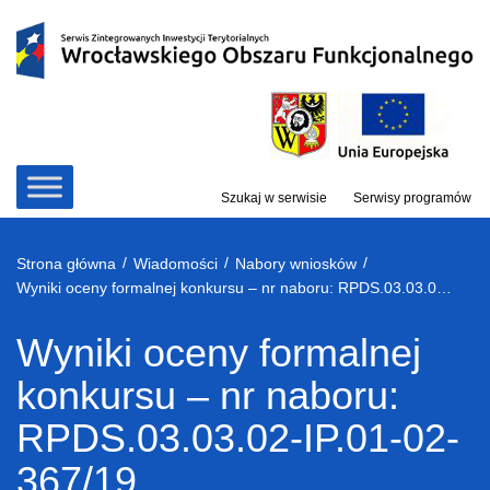
Przejdź
do
treści
Szukaj w serwisie
Serwisy programów
/
/
/
Strona główna
Wiadomości
Nabory wniosków
Wyniki oceny formalnej konkursu – nr naboru: RPDS.03.03.02-IP.01-02-367/19.
Wyniki oceny formalnej
konkursu – nr naboru:
RPDS.03.03.02-IP.01-02-
367/19.