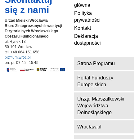
główna
się z nami
Polityka
prywatności
Urząd Miejski Wrocławia
Biuro Zintegrowanych Inwestycji
Kontakt
Terytorialnych
Wrocławskiego
Deklaracja
Obszaru Funkcjonalnego
ul. Rynek 13
dostępności
50-101 Wrocław
tel. +48 664 151 658
bit@um.wroc.pl
pn.-pt. 07.45 - 15.45
Strona Programu
Portal Funduszy
Europejskich
Urząd Marszałkowski
Województwa
Dolnośląskiego
Wrocław.pl