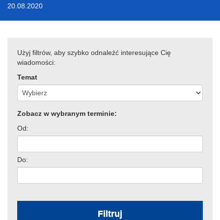
20.08.2020
Użyj filtrów, aby szybko odnaleźć interesujące Cię
wiadomości:
Temat
Zobacz w wybranym terminie:
Od:
Do:
Filtruj