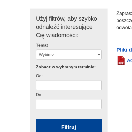
Zapras
Użyj filtrów, aby szybko
poszcz
odnaleźć interesujące
odwoław
Cię wiadomości:
Temat
Pliki 
wo
Zobacz w wybranym terminie:
Od:
Do:
Filtruj