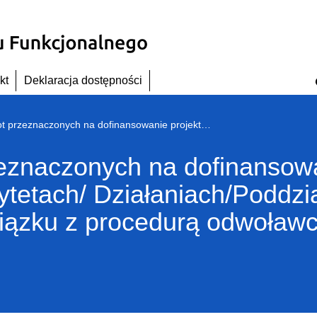
kt
Deklaracja dostępności
Zestawienie kwot przeznaczonych na dofinansowanie projektów w poszczególnych Priorytetach/ Działaniach/Poddziałaniach RPO WD ( w zakresie EFRR) w związku z procedurą odwoławczą – na miesiąc listopad 2017 r.
zeznaczonych na dofinansow
ytetach/ Działaniach/Poddz
iązku z procedurą odwoławc