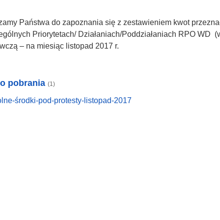
zamy Państwa do zapoznania się z zestawieniem kwot przezna
ególnych Priorytetach/ Działaniach/Poddziałaniach RPO WD (
czą – na miesiąc listopad 2017 r.
do pobrania
(1)
lne-środki-pod-protesty-listopad-2017