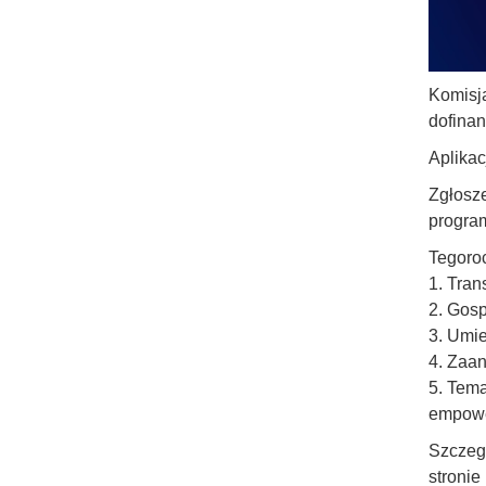
Komisja
dofina
Aplikac
Zgłosze
program
Tegoroc
1. Tran
2. Gosp
3. Umie
4. Zaan
5. Tema
empower
Szczeg
stronie