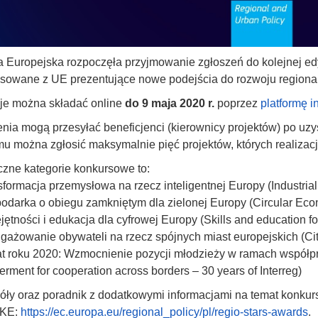
 Europejska rozpoczęła przyjmowanie zgłoszeń do kolejnej ed
nsowane z UE prezentujące nowe podejścia do rozwoju regiona
je można składać online
do 9 maja 2020 r.
poprzez
platformę i
nia mogą przesyłać beneficjenci (kierownicy projektów) po uzy
u można zgłosić maksymalnie pięć projektów, których realizacja
zne kategorie konkursowe to:
sformacja przemysłowa na rzecz inteligentnej Europy (Industrial 
odarka o obiegu zamkniętym dla zielonej Europy (Circular Eco
jętności i edukacja dla cyfrowej Europy (Skills and education fo
gażowanie obywateli na rzecz spójnych miast europejskich (Ci
t roku 2020: Wzmocnienie pozycji młodzieży w ramach współpra
ment for cooperation across borders – 30 years of Interreg)
óły oraz poradnik z dodatkowymi informacjami na temat kon
 KE:
https://ec.europa.eu/regional_policy/pl/regio-stars-awards
.