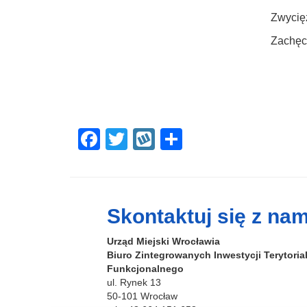
Zwycię
Zachęca
F
T
W
S
a
wi
yk
h
c
tt
o
ar
e
er
p
e
Skontaktuj się z nam
b
Urząd Miejski Wrocławia
o
Biuro Zintegrowanych Inwestycji Terytori
o
Funkcjonalnego
ul. Rynek 13
k
50-101 Wrocław