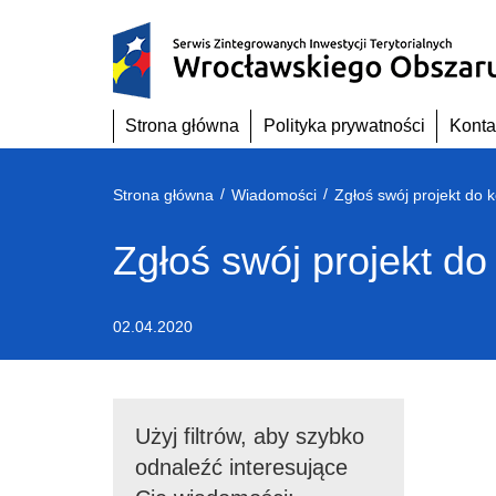
Przejdź
do
treści
Strona główna
Polityka prywatności
Konta
/
/
Strona główna
Wiadomości
Zgłoś swój projekt do 
Zgłoś swój projekt d
02.04.2020
Użyj filtrów, aby szybko
odnaleźć interesujące