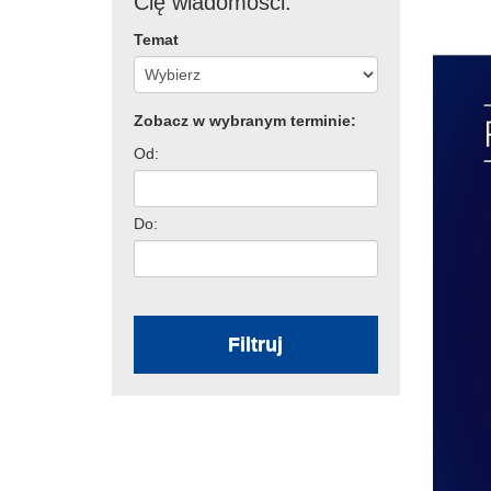
Cię wiadomości:
Temat
Zobacz w wybranym terminie:
Od:
Do:
Filtruj