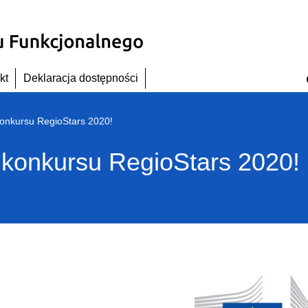
kt
Deklaracja dostępności
konkursu RegioStars 2020!
o konkursu RegioStars 2020!