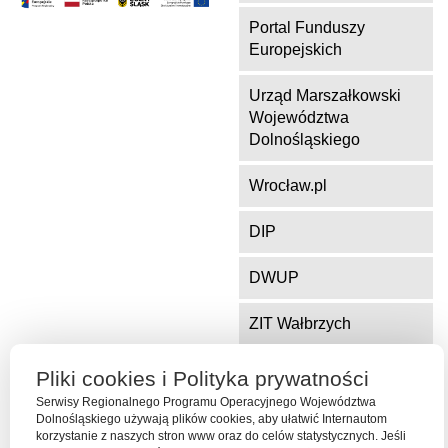
Portal Funduszy
Europejskich
Urząd Marszałkowski
Województwa
Dolnośląskiego
Wrocław.pl
DIP
DWUP
ZIT Wałbrzych
ZIT Jelenia Góra
Pliki cookies i Polityka prywatności
Serwisy Regionalnego Programu Operacyjnego Województwa
Dolnośląskiego używają plików cookies, aby ułatwić Internautom
korzystanie z naszych stron www oraz do celów statystycznych. Jeśli
Serwis współfinansowany ze środków Funduszu Spójności Unii