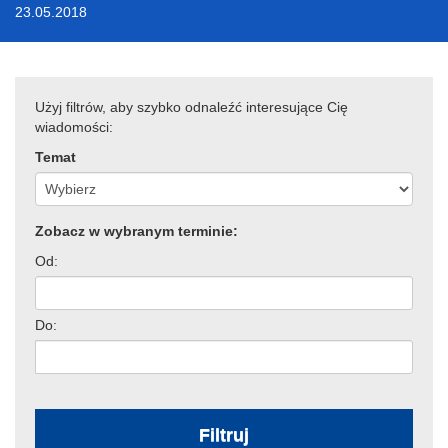
23.05.2018
Użyj filtrów, aby szybko odnaleźć interesujące Cię
wiadomości:
Temat
Zobacz w wybranym terminie:
Od:
Do:
Filtruj