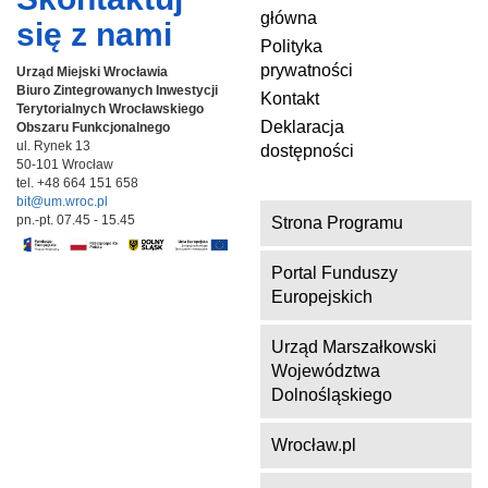
główna
się z nami
Polityka
prywatności
Urząd Miejski Wrocławia
Biuro Zintegrowanych Inwestycji
Kontakt
Terytorialnych
Wrocławskiego
Deklaracja
Obszaru Funkcjonalnego
ul. Rynek 13
dostępności
50-101 Wrocław
tel. +48 664 151 658
bit@um.wroc.pl
pn.-pt. 07.45 - 15.45
Strona Programu
Portal Funduszy
Europejskich
Urząd Marszałkowski
Województwa
Dolnośląskiego
Wrocław.pl