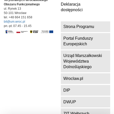
Deklaracja
Obszaru Funkcjonalnego
ul. Rynek 13
dostępności
50-101 Wrocław
tel. +48 664 151 658
bit@um.wroc.pl
pn.-pt. 07.45 - 15.45
Strona Programu
Portal Funduszy
Europejskich
Urząd Marszałkowski
Województwa
Dolnośląskiego
Wrocław.pl
DIP
DWUP
ZIT Wałbrzych