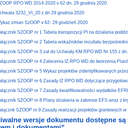
ZOOP RPO WD 2014-2020 v 62 dn. 29 grudnia 2020
chwała 3232_VI_20 z dn 29 grudnia 2020
ykaz zmian SzOOP v 62- 29 grudzień 2020
ałącznik SZOOP nr 1 Tabela transpozycji PI na działania poddz
ałącznik SZOOP nr 2 Tabela wskaźników rezultatu bezpośrednieg
ałącznik SZOOP nr 3 zał do Uchwały KM RPO WD Nr 155 z dn. 
ałącznik SZOOP nr 4 Zalecenia IZ RPO WD do tworzenia Planó
ałącznik SZOOP nr 5 Wykaz projektów zidentyfikowanych pr
ałącznik SZOOP nr 6 Zasady IZ RPO WD dotyczące przygotowan
ałącznik SZOOP nr 7 Zasady kwalifikowalności wydatków EF
ałącznik SZOOP nr 8 Plany działania w zakresie EFS wraz z kr
ałącznk SZOOP nr 9 Zasady realizacji projektów grantowych w 
iwalne wersje dokumentu dostępne są
em i dokumentami”.