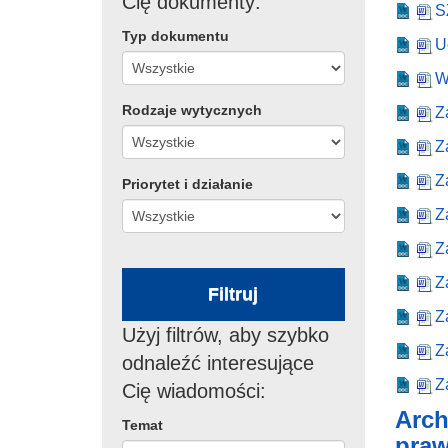
Cię dokumenty:
S
Typ dokumentu
U
W
Rodzaje wytycznych
Z
Z
Z
Priorytet i działanie
Z
Z
Z
Filtruj
Z
Użyj filtrów, aby szybko
Z
odnaleźć interesujące
Z
Cię wiadomości:
Arch
Temat
praw