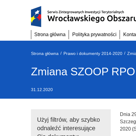
Przejdź
do
treści
Strona główna
Polityka prywatności
Konta
/
/
Strona główna
Prawo i dokumenty 2014-2020
Zmi
Zmiana SZOOP RPO W
31.12.2020
Dnia 29
Użyj filtrów, aby szybko
Szczeg
odnaleźć interesujące
2020 (