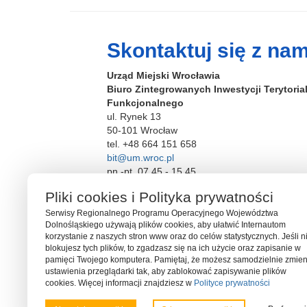
Skontaktuj się z nam
Urząd Miejski Wrocławia
Biuro Zintegrowanych Inwestycji Terytori
Funkcjonalnego
ul. Rynek 13
50-101 Wrocław
tel. +48 664 151 658
bit@um.wroc.pl
pn.-pt. 07.45 - 15.45
Pliki cookies i Polityka prywatności
Serwisy Regionalnego Programu Operacyjnego Województwa
Dolnośląskiego używają plików cookies, aby ułatwić Internautom
korzystanie z naszych stron www oraz do celów statystycznych. Jeśli n
blokujesz tych plików, to zgadzasz się na ich użycie oraz zapisanie w
pamięci Twojego komputera. Pamiętaj, że możesz samodzielnie zmien
ustawienia przeglądarki tak, aby zablokować zapisywanie plików
cookies. Więcej informacji znajdziesz w
Polityce prywatności
Serwis współfinansowany ze środków Funduszu Spójności U