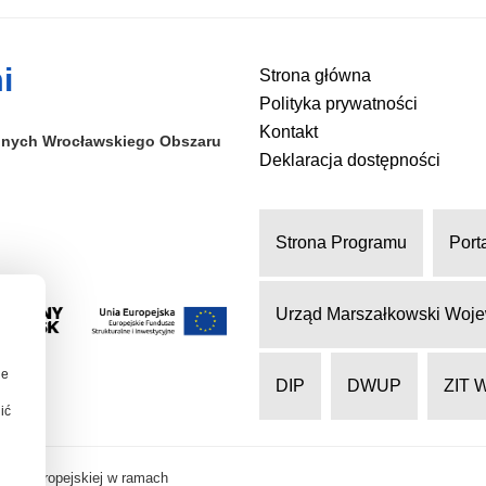
i
Strona główna
Polityka prywatności
Kontakt
alnych
Wrocławskiego Obszaru
Deklaracja dostępności
Strona Programu
Port
Urząd Marszałkowski Woje
ie
DIP
DWUP
ZIT 
ić
nii Europejskiej w ramach