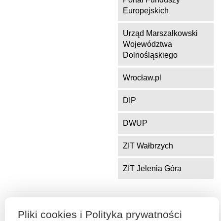
Europejskich
Urząd Marszałkowski
Województwa
Dolnośląskiego
Wrocław.pl
DIP
DWUP
ZIT Wałbrzych
ZIT Jelenia Góra
Serwis współfinansowany ze środków Funduszu Spójności Unii
Pliki cookies i Polityka prywatności
Europejskiej w ramach Programu Operacyjnego Pomoc Techniczna