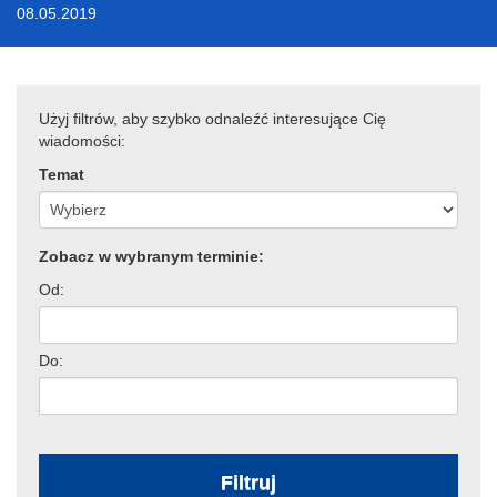
08.05.2019
Użyj filtrów, aby szybko odnaleźć interesujące Cię
wiadomości:
Temat
Zobacz w wybranym terminie:
Od:
Do:
Filtruj