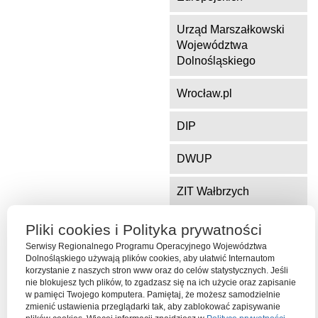
Urząd Marszałkowski
Województwa
Dolnośląskiego
Wrocław.pl
DIP
DWUP
ZIT Wałbrzych
ZIT Jelenia Góra
Pliki cookies i Polityka prywatności
Serwisy Regionalnego Programu Operacyjnego Województwa
Dolnośląskiego używają plików cookies, aby ułatwić Internautom
korzystanie z naszych stron www oraz do celów statystycznych. Jeśli
Serwis współfinansowany ze środków Funduszu Spójności Unii
nie blokujesz tych plików, to zgadzasz się na ich użycie oraz zapisanie
Europejskiej w ramach Programu Operacyjnego Pomoc Techniczna
w pamięci Twojego komputera. Pamiętaj, że możesz samodzielnie
2014-2020
zmienić ustawienia przeglądarki tak, aby zablokować zapisywanie