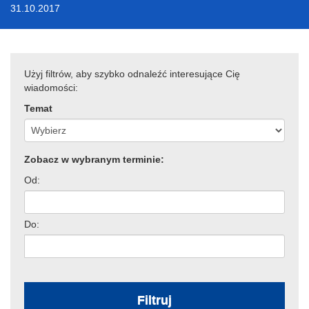
31.10.2017
Użyj filtrów, aby szybko odnaleźć interesujące Cię
wiadomości:
Temat
Zobacz w wybranym terminie:
Od:
Do:
Filtruj