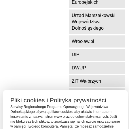
Europejskich
Urząd Marszałkowski
Województwa
Dolnośląskiego
Wrocław.pl
DIP
DWUP
ZIT Wałbrzych
ZIT Jelenia Góra
Pliki cookies i Polityka prywatności
Serwisy Regionalnego Programu Operacyjnego Województwa
Dolnośląskiego używają plików cookies, aby ułatwić Internautom
Serwis współfinansowany ze środków Funduszu Spójności Unii
korzystanie z naszych stron www oraz do celów statystycznych. Jeśli
Europejskiej w ramach Programu Operacyjnego Pomoc Techniczna
nie blokujesz tych plików, to zgadzasz się na ich użycie oraz zapisanie
2014-2020
w pamięci Twojego komputera. Pamiętaj, że możesz samodzielnie