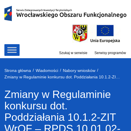
Przejdź
do
treści
Szukaj w serwisie
Serwisy programów
/
/
/
Strona główna
Wiadomości
Nabory wniosków
Zmiany w Regulaminie konkursu dot. Poddziałania 10.1.2-ZIT WrOF – RPDS.10.01.02-IZ.00-02-117/16 w ramach RPO WD 2014-2020
Zmiany w Regulaminie
konkursu dot.
Poddziałania 10.1.2-ZIT
WrOF – RPDS.10.01.02-