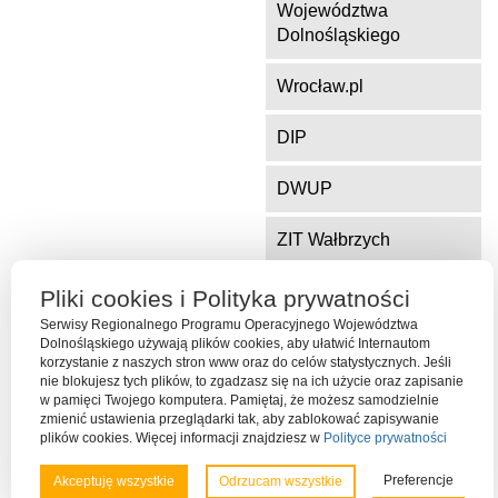
Województwa
Dolnośląskiego
Wrocław.pl
DIP
DWUP
ZIT Wałbrzych
ZIT Jelenia Góra
Pliki cookies i Polityka prywatności
Serwisy Regionalnego Programu Operacyjnego Województwa
Dolnośląskiego używają plików cookies, aby ułatwić Internautom
korzystanie z naszych stron www oraz do celów statystycznych. Jeśli
Serwis współfinansowany ze środków Funduszu Spójności Unii
nie blokujesz tych plików, to zgadzasz się na ich użycie oraz zapisanie
Europejskiej w ramach Programu Operacyjnego Pomoc Techniczna
w pamięci Twojego komputera. Pamiętaj, że możesz samodzielnie
2014-2020
zmienić ustawienia przeglądarki tak, aby zablokować zapisywanie
plików cookies. Więcej informacji znajdziesz w
Polityce prywatności
Preferencje
Akceptuję wszystkie
Odrzucam wszystkie