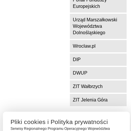
Europejskich
Urząd Marszałkowski
Województwa
Dolnośląskiego
Wrocław.pl
DIP
DWUP
ZIT Wałbrzych
ZIT Jelenia Góra
Pliki cookies i Polityka prywatności
Serwis współfinansowany ze środków Funduszu Spójności Unii
Europejskiej w ramach Programu Operacyjnego Pomoc Techniczna
Serwisy Regionalnego Programu Operacyjnego Województwa