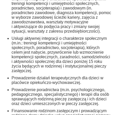
treningi kompetencji i umiejętności społecznych,
poradnictwo, socjoterapia) i zawodowym (in.
poradnictwo zawodowe, diagnoza kompetencji, pomoc
w wyborze zawodowej ścieżki kariery, zajęcia z
zawodoznawstwa, warsztaty motywacyjne
i aktywizujące do podjęcia pracy i zmiany swojej
sytuacji, warsztaty z zakresu przedsiębiorczości).
Usługi aktywnej integracji o charakterze społecznym
(m.in.: treningi kompetencji i umiejętności
społecznych, poradnictwo, socjoterapia), których
celem jest nabycie, przywrócenie lub wzmocnienie
kompetencji społecznych, zaradności, samodzielności
i aktywności społecznej dla dzieci poniżej 15 roku
życia będących w rodzinnej i instytucjonalnej pieczy
zastępczej.
Prowadzenie działań terapeutycznych dla dzieci w
placówce opiekuńczo-wychowawczej.
Prowadzenie poradnictwa (m.in. psychologicznego,
pedagogicznego, specjalistycznego) i terapii dla osób
sprawujących rodzinną pieczę zastępczą i ich dzieci
oraz dzieci umieszczonych w pieczy zastępczej.
Finansowanie rodzinom zastępczym i prowadzącym