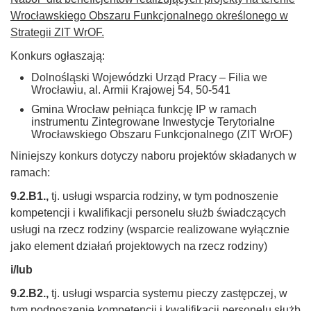
Wrocławskiego Obszaru Funkcjonalnego określonego w
Strategii ZIT WrOF.
Konkurs ogłaszają:
Dolnośląski Wojewódzki Urząd Pracy – Filia we
Wrocławiu, al. Armii Krajowej 54, 50-541
Gmina Wrocław pełniąca funkcję IP w ramach
instrumentu Zintegrowane Inwestycje Terytorialne
Wrocławskiego Obszaru Funkcjonalnego (ZIT WrOF)
Niniejszy konkurs dotyczy naboru projektów składanych w
ramach:
9.2.B1.,
tj. usługi wsparcia rodziny, w tym podnoszenie
kompetencji i kwalifikacji personelu służb świadczących
usługi na rzecz rodziny (wsparcie realizowane wyłącznie
jako element działań projektowych na rzecz rodziny)
i/lub
9.2.B2.,
tj. usługi wsparcia systemu pieczy zastępczej, w
tym podnoszenie kompetencji i kwalifikacji personelu służb