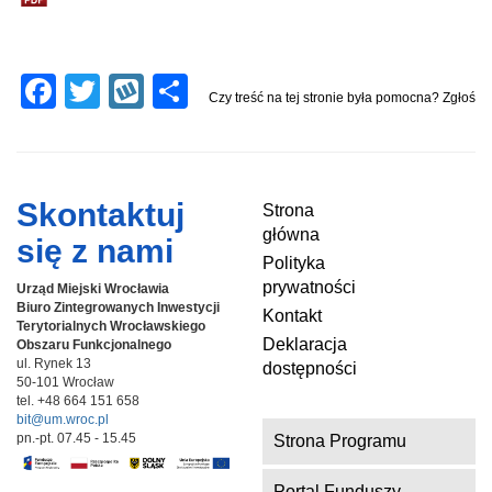
F
T
W
S
Czy treść na tej stronie była pomocna? Zgłoś
a
wi
yk
h
c
tt
o
ar
e
er
p
e
Skontaktuj
Strona
b
główna
się z nami
o
Polityka
prywatności
Urząd Miejski Wrocławia
o
Biuro Zintegrowanych Inwestycji
Kontakt
k
Terytorialnych
Wrocławskiego
Deklaracja
Obszaru Funkcjonalnego
ul. Rynek 13
dostępności
50-101 Wrocław
tel. +48 664 151 658
bit@um.wroc.pl
pn.-pt. 07.45 - 15.45
Strona Programu
Portal Funduszy