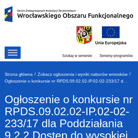
Przejdź
do
treści
Szukaj w serwisie
Serwisy programów
/
/
Strona główna
Zobacz ogłoszenia i wyniki naborów wniosków
Ogłoszenie o konkursie nr RPDS.09.02.02-IP.02-02-233/17 dla Poddziałania 9.2.2 Dostęp do wysokiej jakości usług społecznych – ZIT WrOF
Ogłoszenie o konkursie nr
RPDS.09.02.02-IP.02-02-
233/17 dla Poddziałania
9.2.2 Dostęp do wysokiej