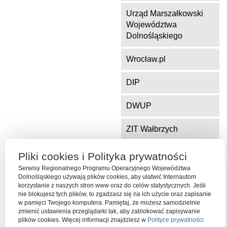
Urząd Marszałkowski
Województwa
Dolnośląskiego
Wrocław.pl
DIP
DWUP
ZIT Wałbrzych
ZIT Jelenia Góra
Pliki cookies i Polityka prywatności
Serwisy Regionalnego Programu Operacyjnego Województwa
Dolnośląskiego używają plików cookies, aby ułatwić Internautom
korzystanie z naszych stron www oraz do celów statystycznych. Jeśli
Serwis współfinansowany ze środków Funduszu Spójności Unii
nie blokujesz tych plików, to zgadzasz się na ich użycie oraz zapisanie
Europejskiej w ramach Programu Operacyjnego Pomoc Techniczna
w pamięci Twojego komputera. Pamiętaj, że możesz samodzielnie
2014-2020
zmienić ustawienia przeglądarki tak, aby zablokować zapisywanie
plików cookies. Więcej informacji znajdziesz w
Polityce prywatności