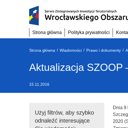
Przejdź
do
treści
Strona główna
Polityka prywatności
Konta
/
/
/
Strona główna
Wiadomości
Prawo i dokumenty
A
Aktualizacja SZOOP –
15.11.2016
Dnia 9 
Użyj filtrów, aby szybko
Szczeg
odnaleźć interesujące
2020 (