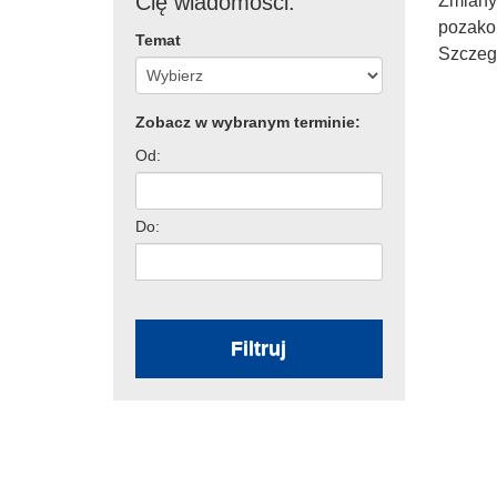
Cię wiadomości:
Zmiany 
pozako
Temat
Szczeg
Zobacz w wybranym terminie:
Od:
Do:
Filtruj