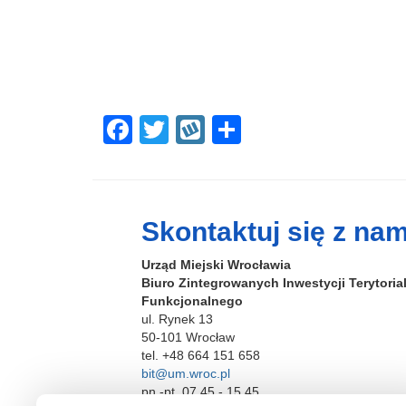
F
T
W
S
a
wi
yk
h
c
tt
o
ar
e
er
p
e
Skontaktuj się z nam
b
Urząd Miejski Wrocławia
o
Biuro Zintegrowanych Inwestycji Terytori
o
Funkcjonalnego
ul. Rynek 13
k
50-101 Wrocław
tel. +48 664 151 658
bit@um.wroc.pl
pn.-pt. 07.45 - 15.45