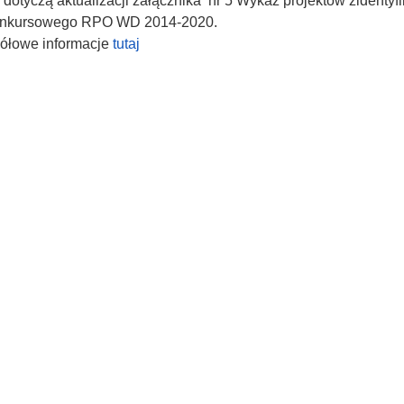
dotyczą aktualizacji załącznika nr 5 Wykaz projektów zident
nkursowego RPO WD 2014-2020.
ółowe informacje
tutaj