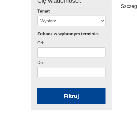
Cię wiadomości:
Szczegó
Temat
Zobacz w wybranym terminie:
Od:
Do:
Filtruj