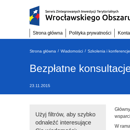
Przejdź
do
treści
Strona główna
Polityka prywatności
Konta
/
/
Strona główna
Wiadomości
Szkolenia i konferencje
Bezpłatne konsultacj
23.11.2015
Główny 
Użyj filtrów, aby szybko
wsparci
odnaleźć interesujące
W ramac