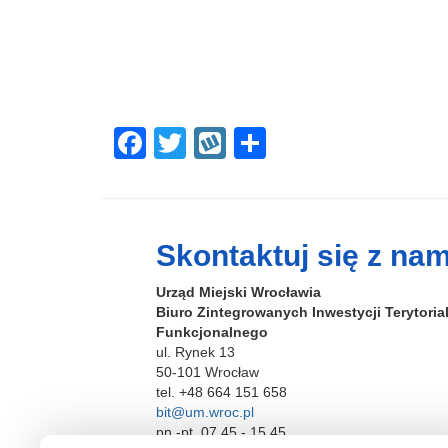
F
T
W
S
a
wi
yk
h
c
tt
o
ar
e
er
p
e
Skontaktuj się z nam
b
Urząd Miejski Wrocławia
o
Biuro Zintegrowanych Inwestycji Terytori
o
Funkcjonalnego
ul. Rynek 13
k
50-101 Wrocław
tel. +48 664 151 658
bit@um.wroc.pl
pn.-pt. 07.45 - 15.45