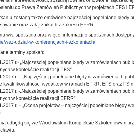
ienia nieprawidłowości, zostaną również omówione najczęście
esieniu do Prawa Zamówień Publicznych w projektach EFS i 
tkaniu zostaną także omówione najczęściej popełniane błędy
nsowanie oraz załącznikach z zakresu EFRR.
na ww. spotkania oraz więcej informacji o spotkaniach dostępny
ie/wez-udzial-w-konferencjach-i-szkoleniach/
ane terminy spotkań:
.2017 r.- „Najczęściej popełniane błędy w zamówieniach publ
nych w kontekście realizacji EFS”
.2017 r. – „Najczęściej popełniane błędy w zamówieniach pub
e kwalifikowalności wydatków w ramach EFRR, EFS oraz FS na 
.2017 r. -„Najczęściej popełniane błędy w zamówieniach publ
nych w kontekście realizacji EFRR”
.2017 r. – „Ocena projektów – najczęściej popełniane błędy w
”
nia odbędą się we Wrocławskim Kompleksie Szkoleniowym prz
cławiu.