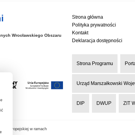
i
Strona główna
Polityka prywatności
Kontakt
alnych
Wrocławskiego Obszaru
Deklaracja dostępności
Strona Programu
Port
Urząd Marszałkowski Woje
ie
DIP
DWUP
ZIT 
ić
nii Europejskiej w ramach
je