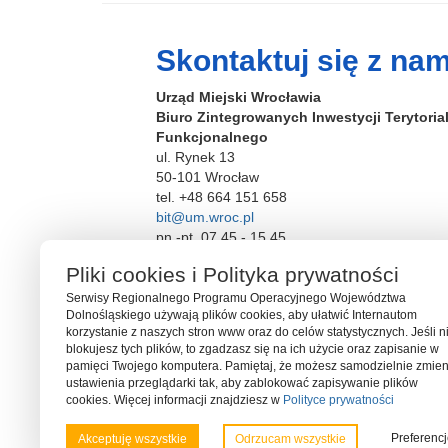
c
tt
o
ar
e
er
p
e
Skontaktuj się z nam
b
Urząd Miejski Wrocławia
o
Biuro Zintegrowanych Inwestycji Terytori
o
Funkcjonalnego
ul. Rynek 13
k
50-101 Wrocław
tel. +48 664 151 658
bit@um.wroc.pl
pn.-pt. 07.45 - 15.45
Pliki cookies i Polityka prywatności
Serwisy Regionalnego Programu Operacyjnego Województwa
Dolnośląskiego używają plików cookies, aby ułatwić Internautom
korzystanie z naszych stron www oraz do celów statystycznych. Jeśli n
blokujesz tych plików, to zgadzasz się na ich użycie oraz zapisanie w
pamięci Twojego komputera. Pamiętaj, że możesz samodzielnie zmien
ustawienia przeglądarki tak, aby zablokować zapisywanie plików
cookies. Więcej informacji znajdziesz w
Polityce prywatności
Serwis współfinansowany ze środków Funduszu Spójności U
Preferenc
Akceptuję wszystkie
Odrzucam wszystkie
Programu Operacyjnego Pomoc Techniczna 2014-2020