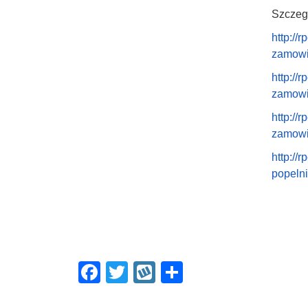
Szczegó
http://
zamowie
http://
zamowi
http://
zamowie
http://
popelni
F
T
W
S
a
wi
yk
h