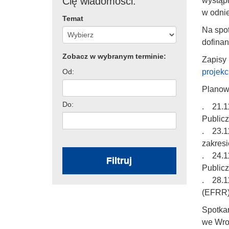
Cię wiadomości:
wystąp
w odni
Temat
Na spo
dofina
Zobacz w wybranym terminie:
Zapisy 
Od:
projekc
Planow
Do:
. 21.11
Publicz
. 23.11
zakresi
. 24.11
Filtruj
Publicz
. 28.11
(EFRR)
Spotka
we Wro