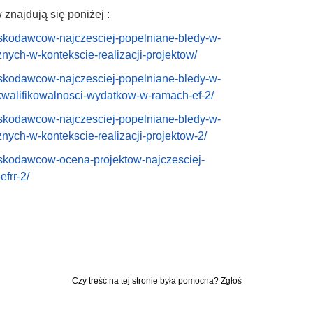
znajdują się poniżej :
ioskodawcow-najczesciej-popelniane-bledy-w-
ych-w-kontekscie-realizacji-projektow/
ioskodawcow-najczesciej-popelniane-bledy-w-
walifikowalnosci-wydatkow-w-ramach-ef-2/
ioskodawcow-najczesciej-popelniane-bledy-w-
ch-w-kontekscie-realizacji-projektow-2/
ioskodawcow-ocena-projektow-najczesciej-
frr-2/
Czy treść na tej stronie była pomocna? Zgłoś