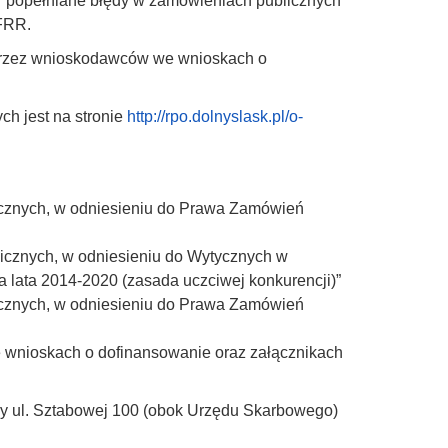
j popełniane błędy w zamówieniach publicznych
EFRR.
 przez wnioskodawców we wnioskach o
ch jest na stronie
http://rpo.dolnyslask.pl/o-
icznych, w odniesieniu do Prawa Zamówień
licznych, w odniesieniu do Wytycznych w
lata 2014-2020 (zasada uczciwej konkurencji)”
icznych, w odniesieniu do Prawa Zamówień
e wnioskach o dofinansowanie oraz załącznikach
y ul. Sztabowej 100 (obok Urzędu Skarbowego)