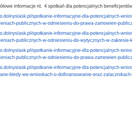
łowe informacje nt. 4 spotkań dla potencjalnych beneficjentów 
rpo.dolnyslask.pl/spotkanie-informacyjne-dla-potencjalnych-wn
niach-publicznych-w-odniesieniu-do-prawa-zamowien-publiczn
rpo.dolnyslask.pl/spotkanie-informacyjne-dla-potencjalnych-wn
eniach-publicznych-w-odniesieniu-do-wytycznych-w-zakresie-k
rpo.dolnyslask.pl/spotkanie-informacyjne-dla-potencjalnych-wn
niach-publicznych-w-odniesieniu-do-prawa-zamowien-publiczny
rpo.dolnyslask.pl/spotkanie-informacyjne-dla-potencjalnych-wn
ane-bledy-we-wnioskach-o-dofinansowanie-oraz-zalacznikach-e