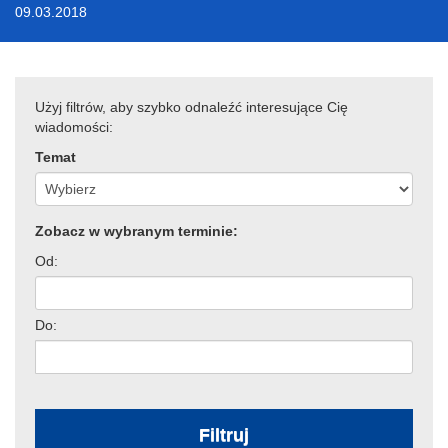
09.03.2018
Użyj filtrów, aby szybko odnaleźć interesujące Cię
wiadomości:
Temat
Zobacz w wybranym terminie:
Od:
Do:
Filtruj