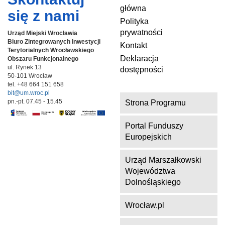
główna
się z nami
Polityka
prywatności
Urząd Miejski Wrocławia
Biuro Zintegrowanych Inwestycji
Kontakt
Terytorialnych
Wrocławskiego
Deklaracja
Obszaru Funkcjonalnego
ul. Rynek 13
dostępności
50-101 Wrocław
tel. +48 664 151 658
bit@um.wroc.pl
pn.-pt. 07.45 - 15.45
Strona Programu
Portal Funduszy
Europejskich
Urząd Marszałkowski
Województwa
Dolnośląskiego
Wrocław.pl