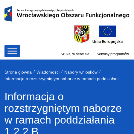
Przejdź
do
treści
Szukaj w serwisie
Serwisy programów
/
/
/
Strona główna
Wiadomości
Nabory wniosków
Informacja o rozstrzygniętym naborze w ramach poddziałania 1.2.2 B
Informacja o
rozstrzygniętym naborze
w ramach poddziałania
1.2.2 B