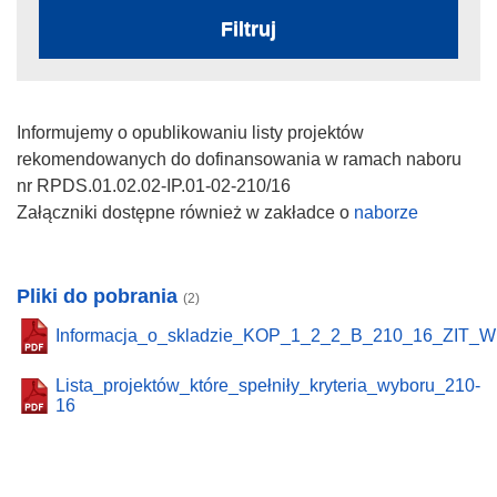
Filtruj
Informujemy o opublikowaniu listy projektów
rekomendowanych do dofinansowania w ramach naboru
nr RPDS.01.02.02-IP.01-02-210/16
Załączniki dostępne również w zakładce o
naborze
Pliki do pobrania
(2)
Informacja_o_skladzie_KOP_1_2_2_B_210_16_ZIT_
Lista_projektów_które_spełniły_kryteria_wyboru_210-
16