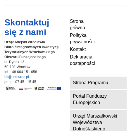
Skontaktuj
Strona
główna
się z nami
Polityka
prywatności
Urząd Miejski Wrocławia
Biuro Zintegrowanych Inwestycji
Kontakt
Terytorialnych
Wrocławskiego
Deklaracja
Obszaru Funkcjonalnego
ul. Rynek 13
dostępności
50-101 Wrocław
tel. +48 664 151 658
bit@um.wroc.pl
pn.-pt. 07.45 - 15.45
Strona Programu
Portal Funduszy
Europejskich
Urząd Marszałkowski
Województwa
Dolnośląskiego