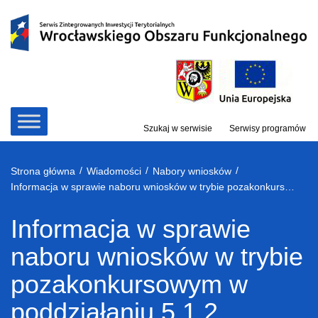
Przejdź
do
treści
Szukaj w serwisie
Serwisy programów
/
/
/
Strona główna
Wiadomości
Nabory wniosków
Informacja w sprawie naboru wniosków w trybie pozakonkursowym w poddziałaniu 5.1.2 Drogowa dostępność transportowa – ZIT WrOF
Informacja w sprawie
naboru wniosków w trybie
pozakonkursowym w
poddziałaniu 5.1.2