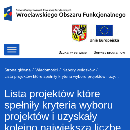
Przejdź
do
treści
Szukaj w serwisie
Serwisy programów
/
/
/
Strona główna
Wiadomości
Nabory wniosków
Lista projektów które spełniły kryteria wyboru projektów i uzyskały kolejno największą liczbę punktów w ramach naboru nr RPDS.04.04.02-IZ.00-02-192/16
Lista projektów które
spełniły kryteria wyboru
projektów i uzyskały
kolejno największą liczbę