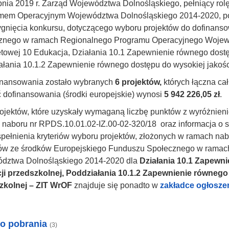
pnia 2019 r. Zarząd Województwa Dolnośląskiego, pełniący rolę
mem Operacyjnym Województwa Dolnośląskiego 2014-2020, pod
ygnięcia konkursu, dotyczącego wyboru projektów do dofinan
znego w ramach Regionalnego Programu Operacyjnego Wojewó
etowej 10 Edukacja, Działania 10.1 Zapewnienie równego dostę
łania 10.1.2 Zapewnienie równego dostępu do wysokiej jakośc
inansowania zostało wybranych
6 projektów,
których łączna ca
 dofinansowania (środki europejskie) wynosi
5 942 226,05 zł
.
rojektów, które uzyskały wymaganą liczbę punktów z wyróżnie
naboru nr RPDS.10.01.02-IZ.00-02-320/18 oraz informacja o s
pełnienia kryteriów wyboru projektów, złożonych w ramach nab
tów ze środków Europejskiego Funduszu Społecznego w rama
dztwa Dolnośląskiego 2014-2020 dla
Działania 10.1 Zapewni
ji przedszkolnej, Poddziałania 10.1.2 Zapewnienie równego
zkolnej – ZIT WrOF
znajduje się ponadto w
zakładce ogłosze
do pobrania
(3)