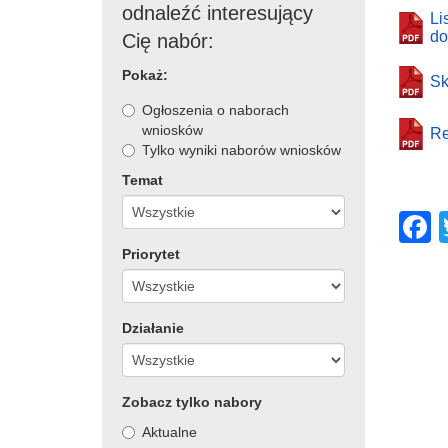
odnaleźć interesujący
Li
do
Cię nabór:
Pokaż:
Sk
Ogłoszenia o naborach
wniosków
Re
Tylko wyniki naborów wniosków
Temat
Priorytet
c
Działanie
Zobacz tylko nabory
Aktualne