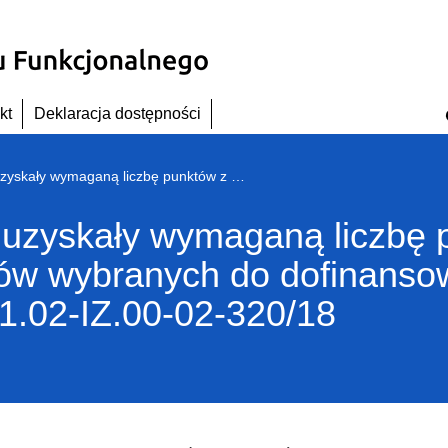
kt
Deklaracja dostępności
Lista projektów, które uzyskały wymaganą liczbę punktów z wyróżnieniem projektów wybranych do dofinansowania w ramach naboru nr RPDS.10.01.02-IZ.00-02-320/18
re uzyskały wymaganą liczbę
tów wybranych do dofinans
1.02-IZ.00-02-320/18