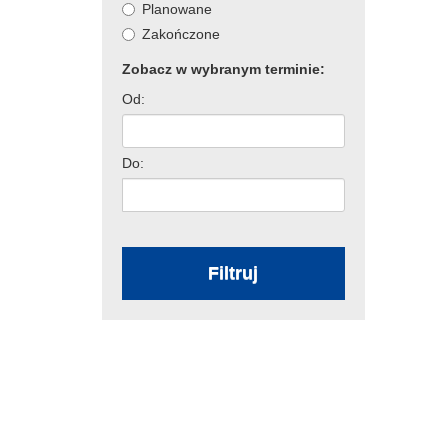
k
Planowane
Zakończone
Zobacz w wybranym terminie:
Od:
Do:
Filtruj