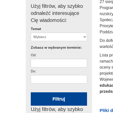
27 sier
Użyj filtrów, aby szybko
Progra
odnaleźć interesujące
rozstrz
Cię wiadomości:
Społec
Prioryt
Temat
Poddzia
Do dof
wartość
Zobacz w wybranym terminie:
Od:
Lista p
ramach 
oceny s
Do:
projek
Wojewó
edukac
przeds
Filtruj
Użyj filtrów, aby szybko
Pliki 