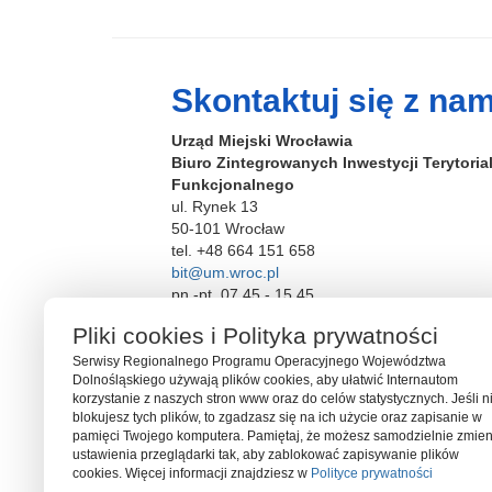
Skontaktuj się z nam
Urząd Miejski Wrocławia
Biuro Zintegrowanych Inwestycji Terytori
Funkcjonalnego
ul. Rynek 13
50-101 Wrocław
tel. +48 664 151 658
bit@um.wroc.pl
pn.-pt. 07.45 - 15.45
Pliki cookies i Polityka prywatności
Serwisy Regionalnego Programu Operacyjnego Województwa
Dolnośląskiego używają plików cookies, aby ułatwić Internautom
korzystanie z naszych stron www oraz do celów statystycznych. Jeśli n
blokujesz tych plików, to zgadzasz się na ich użycie oraz zapisanie w
pamięci Twojego komputera. Pamiętaj, że możesz samodzielnie zmien
ustawienia przeglądarki tak, aby zablokować zapisywanie plików
cookies. Więcej informacji znajdziesz w
Polityce prywatności