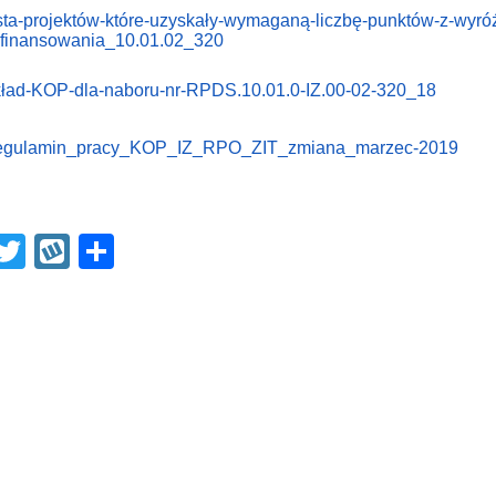
sta-projektów-które-uzyskały-wymaganą-liczbę-punktów-z-wyró
finansowania_10.01.02_320
ład-KOP-dla-naboru-nr-RPDS.10.01.0-IZ.00-02-320_18
gulamin_pracy_KOP_IZ_RPO_ZIT_zmiana_marzec-2019
F
T
W
S
a
wi
yk
h
tt
o
ar
e
er
p
e
b
o
o