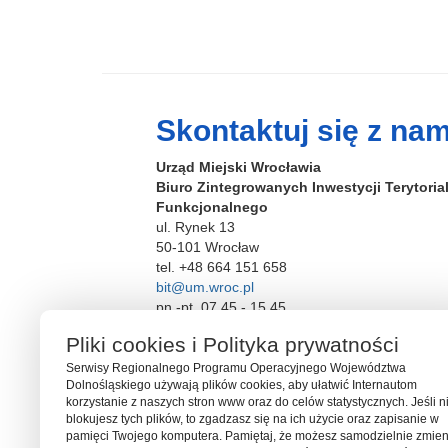
Skontaktuj się z nam
Urząd Miejski Wrocławia
Biuro Zintegrowanych Inwestycji Terytori
Funkcjonalnego
ul. Rynek 13
50-101 Wrocław
tel. +48 664 151 658
bit@um.wroc.pl
pn.-pt. 07.45 - 15.45
Pliki cookies i Polityka prywatności
Serwisy Regionalnego Programu Operacyjnego Województwa
Dolnośląskiego używają plików cookies, aby ułatwić Internautom
korzystanie z naszych stron www oraz do celów statystycznych. Jeśli n
blokujesz tych plików, to zgadzasz się na ich użycie oraz zapisanie w
pamięci Twojego komputera. Pamiętaj, że możesz samodzielnie zmien