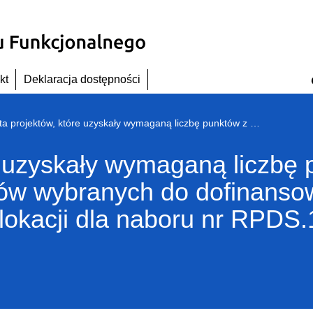
kt
Deklaracja dostępności
Lista projektów, które uzyskały wymaganą liczbę punktów z wyróżnieniem projektów wybranych do dofinansowania – zmiana w wyniku zwiększenia alokacji dla naboru nr RPDS.10.01.02-IZ.00-02-320/18
re uzyskały wymaganą liczbę
tów wybranych do dofinanso
lokacji dla naboru nr RPDS.