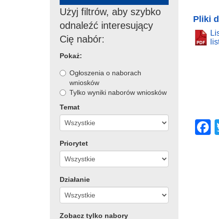
Użyj filtrów, aby szybko
Pliki 
odnaleźć interesujący
Li
Cię nabór:
li
Pokaż:
Ogłoszenia o naborach
wniosków
Tylko wyniki naborów wniosków
Temat
Priorytet
c
Działanie
Zobacz tylko nabory