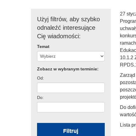
27 styc
Użyj filtrów, aby szybko
Progra
odnaleźć interesujące
uchwały
Cię wiadomości:
konkur
ramach
Temat
Edukacj
10.1.2 
RPDS.1
Zobacz w wybranym terminie:
Zarząd 
Od:
pozost
poszcz
projekt
Do:
Do dof
wartość
Lista p
Filtruj