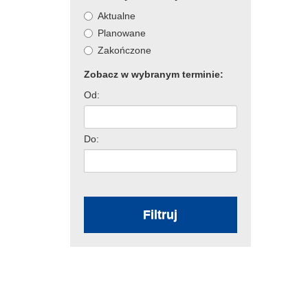
Aktualne
k
Planowane
Zakończone
Zobacz w wybranym terminie:
Od:
Do:
Filtruj