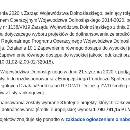
znia 2020 r. Zarząd Województwa Dolnośląskiego, pełniący rolę
mem Operacyjnym Województwa Dolnośląskiego 2014-2020, pod
 nr 1138/VI/19 Zarządu Województwa Dolnośląskiego z dnia 27 
su dotyczącego wyboru projektów do dofinansowania ze środ
 Regionalnego Programu Operacyjnego Województwa Dolnośląs
a, Działania 10.1 Zapewnienie równego dostępu do wysokiej ja
Zapewnienie równego dostępu do wysokiej jakości edukacji pr
0.01.02-IZ.00-02-320/18).
Województwa Dolnośląskiego w dniu 21 stycznia 2020 r. podją
ałych do rozdysponowania z Europejskiego Funduszu Społeczn
ególnych Działań/Poddziałań RPO WD. Decyzją ZWD środki pr
ów z listy rankingowej.
inansowania zostały wybrane
3
kolejne projekty, których całko
 dofinansowania (środki europejskie) wynosi
1 790 791,15 PL
rojektów znajduje się ponadto w
zakładce ogłoszeniem o nab