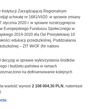
 Instytucji Zarządzającej Regionalnym
jął uchwałę nr 1681/VI/20 w sprawie zmiany
stycznia 2020 r. w sprawie rozstrzygnięcia
ków Europejskiego Funduszu Społecznego w
kiego 2014-2020 dla Osi Priorytetowej 10
kości edukacji przedszkolnej, Poddziałania
zedszkolnej – ZIT WrOF (Nr naboru
ł decyzję w sprawie wykorzystania środków
ego i budżetu państwa w ramach
zeznaczono na dofinansowanie kolejnych
wita wartość wynosi
2 108 004,30 PLN
, natomiast
N
.
orze
.