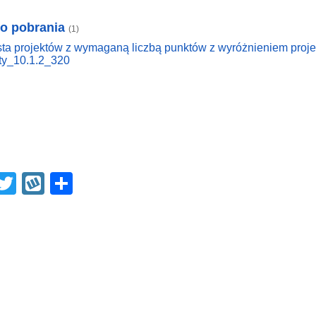
do pobrania
(1)
sta projektów z wymaganą liczbą punktów z wyróżnieniem proj
sty_10.1.2_320
F
T
W
S
a
wi
yk
h
tt
o
ar
e
er
p
e
b
o