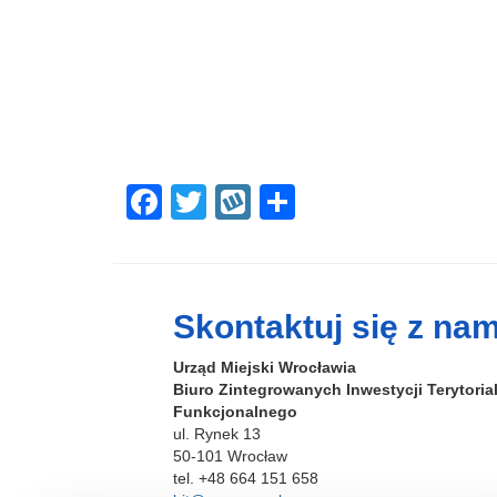
F
T
W
S
a
wi
yk
h
c
tt
o
ar
e
er
p
e
Skontaktuj się z nam
b
Urząd Miejski Wrocławia
o
Biuro Zintegrowanych Inwestycji Terytori
o
Funkcjonalnego
ul. Rynek 13
k
50-101 Wrocław
tel. +48 664 151 658