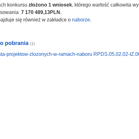
ch konkursu
złożono 1 wniosek
, którego wartość całkowita w
nsowania
7 170 489,13PLN
.
najduje się również w zakładce o
naborze.
do pobrania
(1)
sta-projektow-zlozonych-w-ramach-naboru RPDS.05.02.02-IZ.0