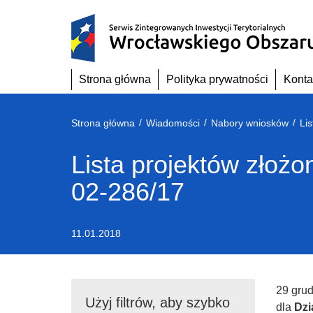
Przejdź
do
treści
Strona główna
Polityka prywatności
Konta
/
/
/
Strona główna
Wiadomości
Nabory wniosków
Lista projektów złoż
02-286/17
11.01.2018
29 gru
Użyj filtrów, aby szybko
dla
Dzi