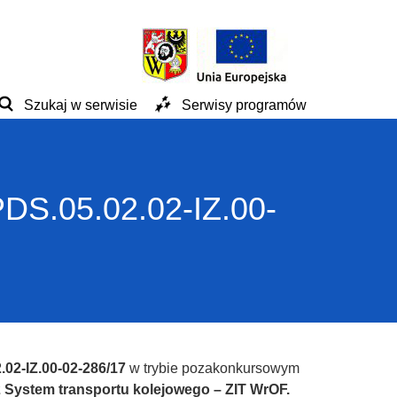
Szukaj w serwisie
Serwisy programów
PDS.05.02.02-IZ.00-
.02-IZ.00-02-286/17
w trybie pozakonkursowym
2 System transportu kolejowego – ZIT WrOF.