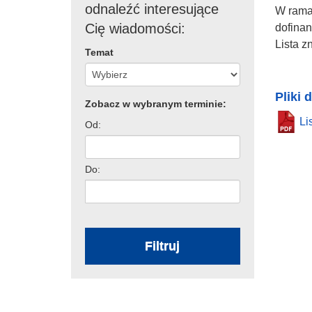
odnaleźć interesujące
W rama
Cię wiadomości:
dofina
Lista z
Temat
Pliki 
Zobacz w wybranym terminie:
Li
Od:
Do:
Filtruj