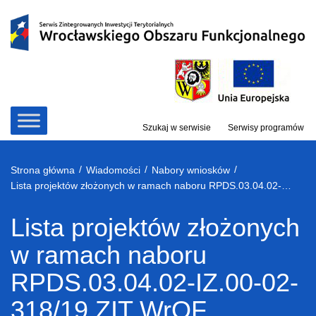
Przejdź
do
treści
Szukaj w serwisie
Serwisy programów
/
/
/
Strona główna
Wiadomości
Nabory wniosków
Lista projektów złożonych w ramach naboru RPDS.03.04.02-IZ.00-02-318/19 ZIT WrOF
Lista projektów złożonych
w ramach naboru
RPDS.03.04.02-IZ.00-02-
318/19 ZIT WrOF