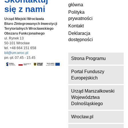
główna
się z nami
Polityka
prywatności
Urząd Miejski Wrocławia
Biuro Zintegrowanych Inwestycji
Kontakt
Terytorialnych
Wrocławskiego
Deklaracja
Obszaru Funkcjonalnego
ul. Rynek 13
dostępności
50-101 Wrocław
tel. +48 664 151 658
bit@um.wroc.pl
pn.-pt. 07.45 - 15.45
Strona Programu
Portal Funduszy
Europejskich
Urząd Marszałkowski
Województwa
Dolnośląskiego
Wrocław.pl