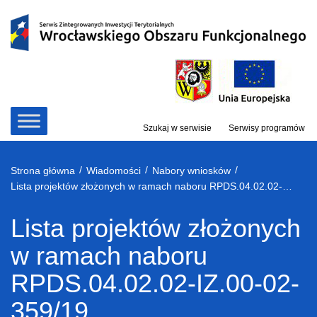
Przejdź
do
treści
Szukaj w serwisie
Serwisy programów
/
/
/
Strona główna
Wiadomości
Nabory wniosków
Lista projektów złożonych w ramach naboru RPDS.04.02.02-IZ.00-02-359/19
Lista projektów złożonych
w ramach naboru
RPDS.04.02.02-IZ.00-02-
359/19