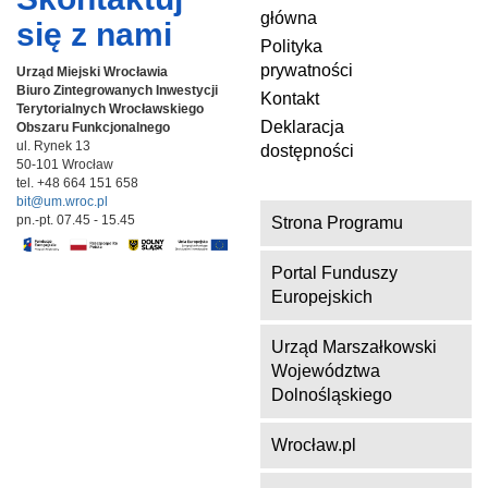
główna
się z nami
Polityka
prywatności
Urząd Miejski Wrocławia
Biuro Zintegrowanych Inwestycji
Kontakt
Terytorialnych
Wrocławskiego
Deklaracja
Obszaru Funkcjonalnego
ul. Rynek 13
dostępności
50-101 Wrocław
tel. +48 664 151 658
bit@um.wroc.pl
pn.-pt. 07.45 - 15.45
Strona Programu
Portal Funduszy
Europejskich
Urząd Marszałkowski
Województwa
Dolnośląskiego
Wrocław.pl