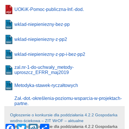
UOKiK-Pomoc-publiczna-Inf.-dod.
wklad-niepieniezny-bez-pp
wklad-niepieniezny-z-pp2
wklad-niepieniezny-z-pp-i-bez-pp2
zal.nr-1-do-uchwały_metody-
uproszcz_EFRR_maj2019
Metodyka-stawek-ryczałtowych
Zał.-dot.-określenia-poziomu-wsparcia-w-projektach-
partne.
Ogłoszenie o konkursie dla poddziałania 4.2.2 Gospodarka
wodno-ściekowa – ZIT WrOF – aktualne
F
T
W
S
Ogłoszenie o konkursie dla poddziałania 4.2.2 Gospodarka