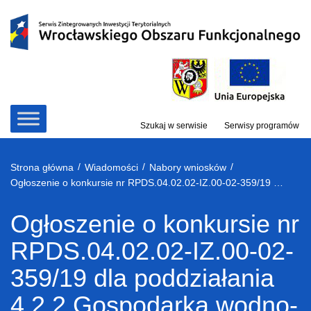
Przejdź
do
treści
Szukaj w serwisie
Serwisy programów
/
/
/
Strona główna
Wiadomości
Nabory wniosków
Ogłoszenie o konkursie nr RPDS.04.02.02-IZ.00-02-359/19 dla poddziałania 4.2.2 Gospodarka wodno-ściekowa – nabór ZIT WrOF
Ogłoszenie o konkursie nr
RPDS.04.02.02-IZ.00-02-
359/19 dla poddziałania
4.2.2 Gospodarka wodno-