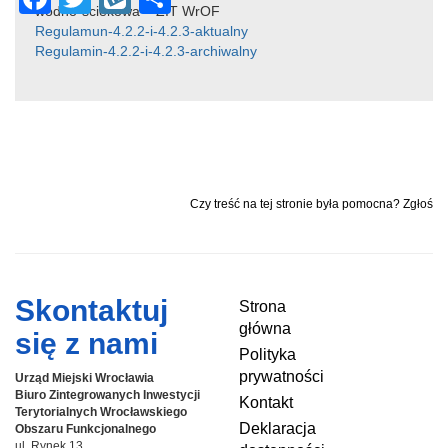
wodno-ściekowa – ZIT WrOF
a
wi
yk
h
Regulamun-4.2.2-i-4.2.3-aktualny
Regulamin-4.2.2-i-4.2.3-archiwalny
c
tt
o
ar
e
er
p
e
b
o
o
Czy treść na tej stronie była pomocna? Zgłoś
k
Skontaktuj
Strona
główna
się z nami
Polityka
prywatności
Urząd Miejski Wrocławia
Biuro Zintegrowanych Inwestycji
Kontakt
Terytorialnych
Wrocławskiego
Deklaracja
Obszaru Funkcjonalnego
ul. Rynek 13