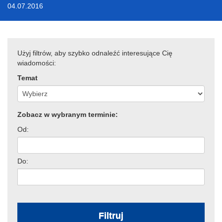
04.07.2016
Użyj filtrów, aby szybko odnaleźć interesujące Cię
wiadomości:
Temat
Zobacz w wybranym terminie:
Od:
Do:
Filtruj