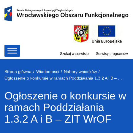
Przejdź
do
treści
Szukaj w serwisie
Serwisy programów
/
/
/
Strona główna
Wiadomości
Nabory wniosków
Ogłoszenie o konkursie w ramach Poddziałania 1.3.2 A i B – ZIT WrOF
Ogłoszenie o konkursie w
ramach Poddziałania
1.3.2 A i B – ZIT WrOF