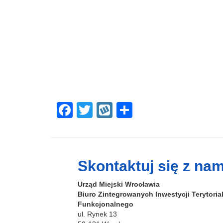
F
T
W
S
a
wi
yk
h
c
tt
o
ar
e
er
p
e
Skontaktuj się z nam
b
Urząd Miejski Wrocławia
o
Biuro Zintegrowanych Inwestycji Terytori
o
Funkcjonalnego
ul. Rynek 13
k