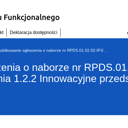
kt
Deklaracja dostępności
Opublikowanie ogłoszenia o naborze nr RPDS.01.02.02-IP.01-02-327/18 dla Poddziałania 1.2.2 Innowacyjne przedsiębiorstwa– ZIT WrOF
enia o naborze nr RPDS.01.
nia 1.2.2 Innowacyjne przed