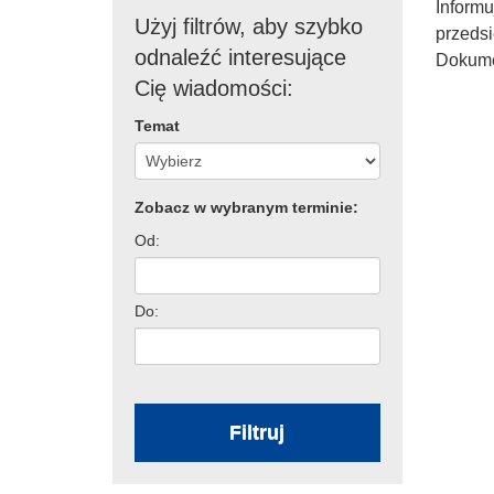
Informu
Użyj filtrów, aby szybko
przeds
odnaleźć interesujące
Dokume
Cię wiadomości:
Temat
Zobacz w wybranym terminie:
Od:
Do:
Filtruj