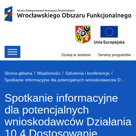
Przejdź
do
treści
Szukaj w serwisie
Serwisy programów
/
/
/
Strona główna
Wiadomości
Szkolenia i konferencje
Spotkanie informacyjne dla potencjalnych wnioskodawców Działania 10.4 Dostosowanie systemów kształcenia i szkolenia zawodowego do potrzeb rynku pracy – konkursy horyzontalne, OSI oraz ZIT WrOF i ZIT AW
Spotkanie informacyjne
dla potencjalnych
wnioskodawców Działania
10.4 Dostosowanie