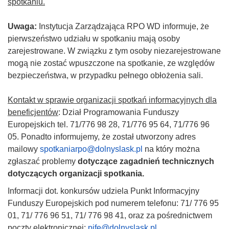
spotkaniu.
Uwaga:
Instytucja Zarządzająca RPO WD informuje, że
pierwszeństwo udziału w spotkaniu mają osoby
zarejestrowane. W związku z tym osoby niezarejestrowane
mogą nie zostać wpuszczone na spotkanie, ze względów
bezpieczeństwa, w przypadku pełnego obłożenia sali.
Kontakt w sprawie organizacji spotkań informacyjnych dla
beneficjentów
: Dział Programowania Funduszy
Europejskich tel. 71/776 98 28, 71/776 95 64, 71/776 96
05. Ponadto informujemy, że został utworzony adres
mailowy
spotkaniarpo@dolnyslask.pl
na który można
zgłaszać problemy
dotyczące zagadnień technicznych
dotyczących organizacji spotkania.
Informacji dot. konkursów udziela Punkt Informacyjny
Funduszy Europejskich pod numerem telefonu: 71/ 776 95
01, 71/ 776 96 51, 71/ 776 98 41, oraz za pośrednictwem
poczty elektronicznej:
pife@dolnyslask.pl
.