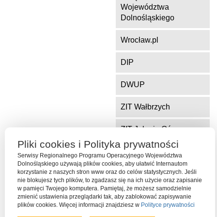
Województwa
Dolnośląskiego
Wrocław.pl
DIP
DWUP
ZIT Wałbrzych
ZIT Jelenia Góra
Pliki cookies i Polityka prywatności
Serwisy Regionalnego Programu Operacyjnego Województwa
Dolnośląskiego używają plików cookies, aby ułatwić Internautom
Serwis współfinansowany ze środków Funduszu Spójności Unii
korzystanie z naszych stron www oraz do celów statystycznych. Jeśli
Europejskiej w ramach Programu Operacyjnego Pomoc Techniczna
nie blokujesz tych plików, to zgadzasz się na ich użycie oraz zapisanie
2014-2020
w pamięci Twojego komputera. Pamiętaj, że możesz samodzielnie
zmienić ustawienia przeglądarki tak, aby zablokować zapisywanie
plików cookies. Więcej informacji znajdziesz w
Polityce prywatności