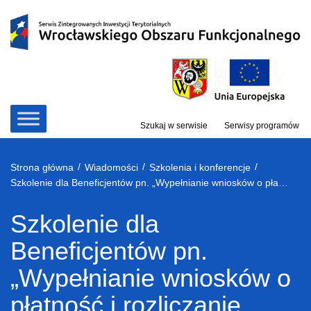
Przejdź
do
treści
Szukaj w serwisie
Serwisy programów
/
/
/
Strona główna
Wiadomości
Szkolenia i konferencje
Szkolenie dla Beneficjentów pn. „Wypełnianie wniosków o płatność i rozliczanie projektów z wykorzystaniem systemu SL2014 (teoria i praktyka)”
Szkolenie dla
Beneficjentów pn.
„Wypełnianie wniosków o
płatność i rozliczanie