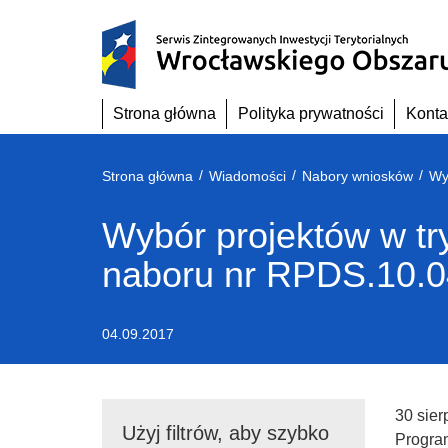
Przejdź
do
treści
Strona główna
Polityka prywatności
Konta
/
/
/
Strona główna
Wiadomości
Nabory wniosków
Wybór projektów w t
naboru nr RPDS.10.0
04.09.2017
30 sier
Użyj filtrów, aby szybko
Progra