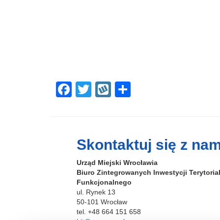
F
T
W
S
a
wi
yk
h
c
tt
o
ar
e
er
p
e
Skontaktuj się z nam
b
Urząd Miejski Wrocławia
o
Biuro Zintegrowanych Inwestycji Terytori
o
Funkcjonalnego
ul. Rynek 13
k
50-101 Wrocław
tel. +48 664 151 658