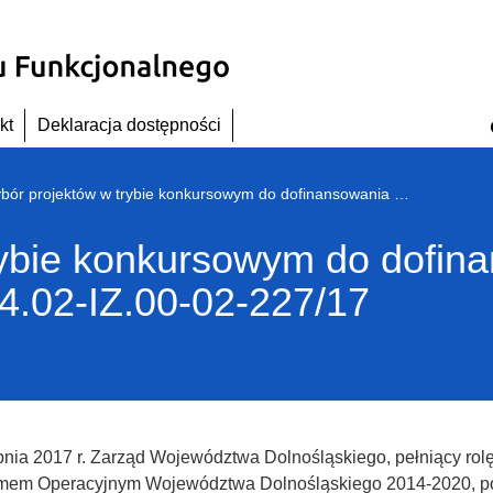
kt
Deklaracja dostępności
Wybór projektów w trybie konkursowym do dofinansowania w ramach naboru nr RPDS.10.04.02-IZ.00-02-227/17
rybie konkursowym do dofin
4.02-IZ.00-02-227/17
pnia 2017 r. Zarząd Województwa Dolnośląskiego, pełniący rolę
mem Operacyjnym Województwa Dolnośląskiego 2014-2020, podj