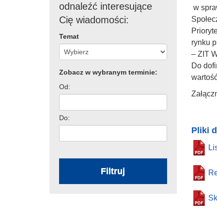
odnaleźć interesujące
w spra
Cię wiadomości:
Społec
Prioryt
Temat
rynku p
– ZIT 
Do dof
Zobacz w wybranym terminie:
wartoś
Od:
Załączn
Do:
Pliki 
Li
Filtruj
Re
Sk