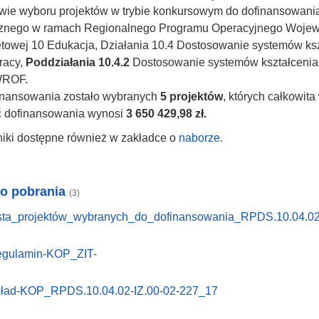
wie wyboru projektów w trybie konkursowym do dofinansowani
znego w ramach Regionalnego Programu Operacyjnego Wojewó
etowej 10 Edukacja, Działania 10.4 Dostosowanie systemów ks
racy,
Poddziałania 10.4.2
Dostosowanie systemów kształcenia 
WROF.
inansowania zostało wybranych
5 projektów
, których całkowit
ć dofinansowania wynosi
3 650 429,98 zł.
iki dostępne również w zakładce o
naborze.
do pobrania
(3)
sta_projektów_wybranych_do_dofinansowania_RPDS.10.04.02
gulamin-KOP_ZIT-
ład-KOP_RPDS.10.04.02-IZ.00-02-227_17