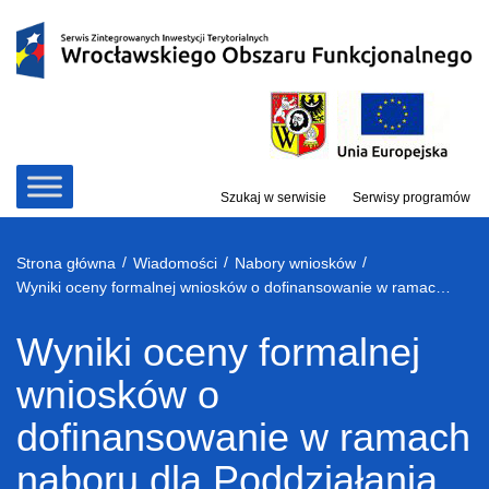
Przejdź
do
treści
Szukaj w serwisie
Serwisy programów
/
/
/
Strona główna
Wiadomości
Nabory wniosków
Wyniki oceny formalnej wniosków o dofinansowanie w ramach naboru dla Poddziałania 5.1.2 „ Drogowa dostępność transportowa – ZIT WrOF”
Wyniki oceny formalnej
wniosków o
dofinansowanie w ramach
naboru dla Poddziałania