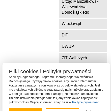
Urząd Marszałkowski
Województwa
Dolnośląskiego
Wrocław.pl
DIP
DWUP
ZIT Wałbrzych
ZIT Jelenia Góra
Pliki cookies i Polityka prywatności
Serwisy Regionalnego Programu Operacyjnego Województwa
Dolnośląskiego używają plików cookies, aby ułatwić Internautom
korzystanie z naszych stron www oraz do celów statystycznych. Jeśli
Serwis współfinansowany ze środków Funduszu Spójności Unii
nie blokujesz tych plików, to zgadzasz się na ich użycie oraz zapisanie
Europejskiej w ramach Programu Operacyjnego Pomoc Techniczna
w pamięci Twojego komputera. Pamiętaj, że możesz samodzielnie
2014-2020
zmienić ustawienia przeglądarki tak, aby zablokować zapisywanie
plików cookies. Więcej informacji znajdziesz w
Polityce prywatności